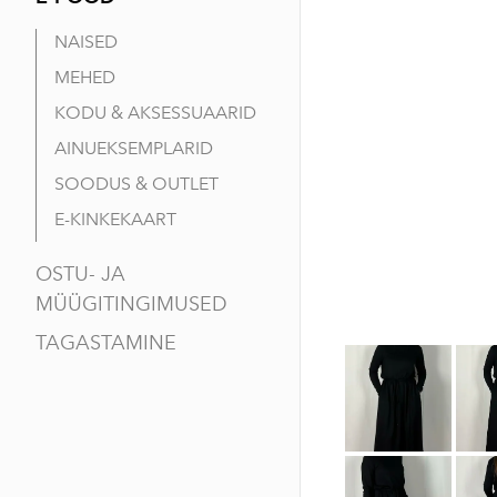
NAISED
MEHED
KODU & AKSESSUAARID
AINUEKSEMPLARID
SOODUS & OUTLET
E-KINKEKAART
OSTU- JA
MÜÜGITINGIMUSED
TAGASTAMINE