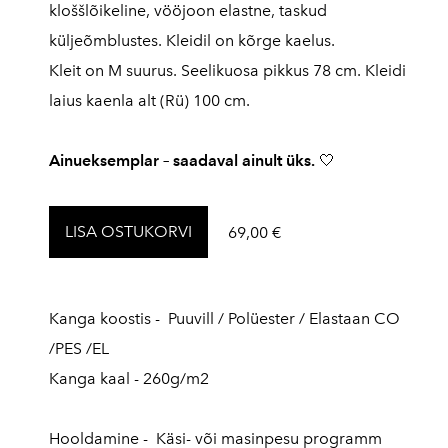
kloššlõikeline, vööjoon elastne, taskud
küljeõmblustes. Kleidil on kõrge kaelus.
Kleit on M suurus. Seelikuosa pikkus 78 cm. Kleidi
laius kaenla alt (Rü) 100 cm.
Ainueksemplar – saadaval ainult üks.
🤍
LISA OSTUKORVI
69,00 €
Kanga koostis - Puuvill / Polüester / Elastaan CO
/PES /EL
Kanga kaal - 260g/m2
Hooldamine - Käsi- või masinpesu programm