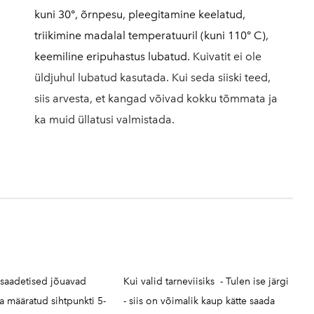
kuni 30°, õrnpesu, pleegitamine keelatud,
triikimine madalal temperatuuril (kuni 110° C),
keemiline eripuhastus lubatud.
Kuivatit ei ole
üldjuhul lubatud kasutada. Kui seda siiski teed,
siis arvesta, et kangad võivad kokku tõmmata ja
ka muid üllatusi valmistada.
 saadetised jõuavad
Kui valid tarneviisiks - Tulen ise järgi
ja määratud sihtpunkti 5-
- siis on võimalik kaup kätte saada