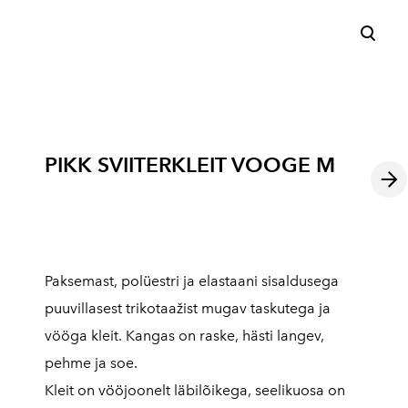
lisati ostukorvi.
Vaata ostukorvi
PIKK SVIITERKLEIT VOOGE M
Paksemast, polüestri ja elastaani sisaldusega
puuvillasest trikotaažist mugav taskutega ja
vööga kleit. Kangas on raske, hästi langev,
pehme ja soe.
Kleit on vööjoonelt läbilõikega, seelikuosa on