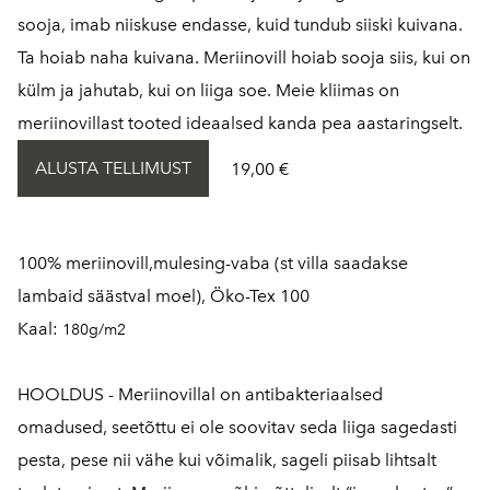
sooja, imab niiskuse endasse, kuid tundub siiski kuivana.
Ta hoiab naha kuivana. Meriinovill hoiab sooja siis, kui on
külm ja jahutab, kui on liiga soe. Meie kliimas on
meriinovillast tooted ideaalsed kanda pea aastaringselt.
ALUSTA TELLIMUST
19,00 €
100% meriinovill,mulesing-vaba (st villa saadakse
lambaid säästval moel), Öko-Tex 100
Kaal:
180g/m2
HOOLDUS -
Meriinovillal on antibakteriaalsed
omadused, seetõttu ei ole soovitav seda liiga sagedasti
pesta, pese nii vähe kui võimalik, sageli piisab lihtsalt