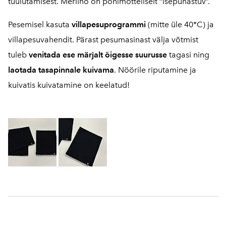
tuulutamisest. Meriino on põhimõtteliselt “isepuhastuv”.
Pesemisel kasuta
villapesuprogrammi
(mitte üle 40*C) ja
villapesuvahendit.
Pärast pesumasinast välja võtmist
tuleb
venitada ese märjalt õigesse suurusse
tagasi ning
laotada tasapinnale kuivama
. Nöörile riputamine ja
kuivatis kuivatamine on keelatud!