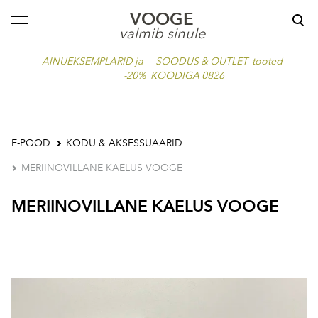
VOOGE
lisati ostukorvi.
Vaata ostukorvi
valmib sinule
AINUEKSEMPLARID ja SOODUS & OUTLET tooted
-20% KOODIGA 0826
E-POOD
KODU & AKSESSUAARID
MERIINOVILLANE KAELUS VOOGE
MERIINOVILLANE KAELUS VOOGE