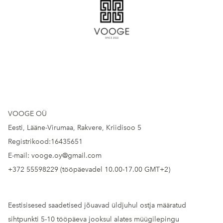
VOOGE OÜ
Eesti, Lääne-Virumaa, Rakvere, Kriidisoo 5
Registrikood:16435651
E-mail: vooge.oy@gmail.com
+372 55598229 (tööpäevadel 10.00-17.00 GMT+2)
Eestisisesed saadetised jõuavad üldjuhul ostja määratud
sihtpunkti 5-10 tööpäeva jooksul alates müügilepingu