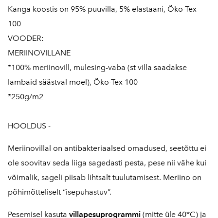
Kanga koostis on 95% puuvilla, 5% elastaani, Öko-Tex
100
VOODER:
MERIINOVILLANE
*100% meriinovill, mulesing-vaba (st villa saadakse
lambaid säästval moel), Öko-Tex 100
*250g/m2
HOOLDUS -
Meriinovillal on antibakteriaalsed omadused, seetõttu ei
ole soovitav seda liiga sagedasti pesta, pese nii vähe kui
võimalik, sageli piisab lihtsalt tuulutamisest. Meriino on
põhimõtteliselt “isepuhastuv”.
Pesemisel kasuta
villapesuprogrammi
(mitte üle 40*C) ja