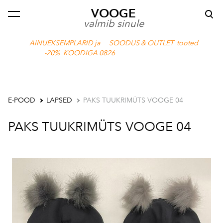
VOOGE
lisati ostukorvi.
Vaata ostukorvi
valmib sinule
AINUEKSEMPLARID ja SOODUS & OUTLET tooted
-20% KOODIGA 0826
E-POOD
LAPSED
PAKS TUUKRIMÜTS VOOGE 04
PAKS TUUKRIMÜTS VOOGE 04