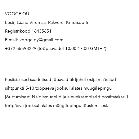
VOOGE OÜ
Eesti, Lääne-Virumaa, Rakvere, Kriidisoo 5
Registrikood:16435651
E-mail: vooge.oy@gmail.com
+372 55598229 (tööpäevadel 10.00-17.00 GMT+2)
Eestisisesed saadetised jõuavad üldjuhul ostja määratud
sihtpunkti 5-10 tööpäeva jooksul alates müügilepingu
jõustumisest. Näidismudelid ja ainueksemplarid postitatakse 1
tööpäeva jooksul alates müügilepingu jõustumisest.