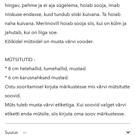
hingav, pehme ja ei aja sügelema, hoiab sooja, imab
niiskuse endasse, kuid tundub siiski kuivana. Ta hoiab
naha kuivana. Meriinovill hoiab sooja siis, kui on külm ja
jahutab, kui on liiga soe.
Kõikidel mütsidel on musta värvi vooder.
MÜTSITUTID -
* 8 cm helehallid, tumehallid, mustad
* 6 cm karusnahksed mustad.
Ostu sooritamisel kirjuta märkustesse mis värvi mütsitutte
soovid.
Müts tuleb musta värvi etiketiga. Kui soovid valget värvi
etiketti enda mütsile, siis kirjuta oma soov märkustesse.
Suurus