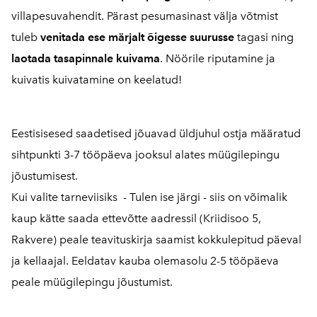
villapesuvahendit. Pärast pesumasinast välja võtmist
tuleb
venitada ese märjalt õigesse suurusse
tagasi ning
laotada tasapinnale kuivama
. Nöörile riputamine ja
kuivatis kuivatamine on keelatud!
Eestisisesed saadetised jõuavad üldjuhul ostja määratud
sihtpunkti 3-7 tööpäeva jooksul alates müügilepingu
jõustumisest.
Kui valite tarneviisiks - Tulen ise järgi - siis on võimalik
kaup kätte saada ettevõtte aadressil (Kriidisoo 5,
Rakvere) peale teavituskirja saamist kokkulepitud päeval
ja kellaajal. Eeldatav kauba olemasolu 2-5 tööpäeva
peale müügilepingu jõustumist.