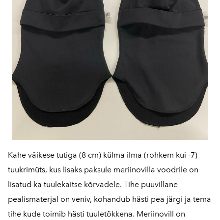
Kahe väikese tutiga (8 cm) külma ilma (rohkem kui -7)
tuukrimüts, kus lisaks paksule meriinovilla voodrile on
lisatud ka tuulekaitse kõrvadele. Tihe puuvillane
pealismaterjal on veniv, kohandub hästi pea järgi ja tema
tihe kude toimib hästi tuuletõkkena. Meriinovill on