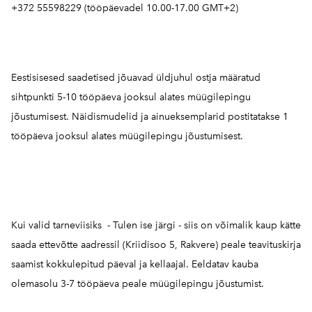
+372 55598229 (tööpäevadel 10.00-17.00 GMT+2)
Eestisisesed saadetised jõuavad üldjuhul ostja määratud
sihtpunkti 5-10 tööpäeva jooksul alates müügilepingu
jõustumisest. Näidismudelid ja ainueksemplarid postitatakse 1
tööpäeva jooksul alates müügilepingu jõustumisest.
Kui valid tarneviisiks - Tulen ise järgi - siis on võimalik kaup kätte
saada ettevõtte aadressil (Kriidisoo 5, Rakvere) peale teavituskirja
saamist kokkulepitud päeval ja kellaajal. Eeldatav kauba
olemasolu 3-7 tööpäeva peale müügilepingu jõustumist.