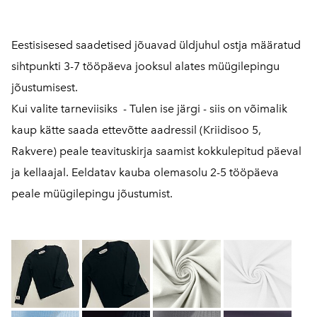
Eestisisesed saadetised jõuavad üldjuhul ostja määratud
sihtpunkti 3-7 tööpäeva jooksul alates müügilepingu
jõustumisest.
Kui valite tarneviisiks - Tulen ise järgi - siis on võimalik
kaup kätte saada ettevõtte aadressil (Kriidisoo 5,
Rakvere) peale teavituskirja saamist kokkulepitud päeval
ja kellaajal. Eeldatav kauba olemasolu 2-5 tööpäeva
peale müügilepingu jõustumist.