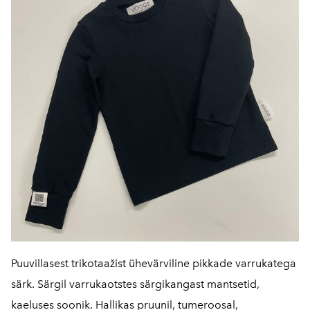
Puuvillasest trikotaažist ühevärviline pikkade varrukatega
särk. Särgil varrukaotstes särgikangast mantsetid,
kaeluses soonik. Hallikas pruunil, tumeroosal,