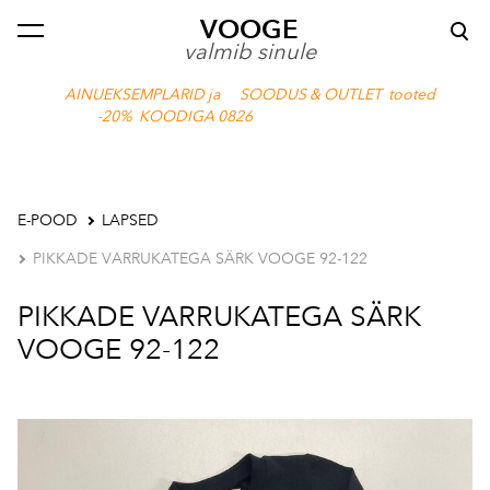
VOOGE
lisati ostukorvi.
Vaata ostukorvi
valmib sinule
AINUEKSEMPLARID ja SOODUS & OUTLET tooted
-20% KOODIGA 0826
E-POOD
LAPSED
PIKKADE VARRUKATEGA SÄRK VOOGE 92-122
PIKKADE VARRUKATEGA SÄRK
VOOGE 92-122