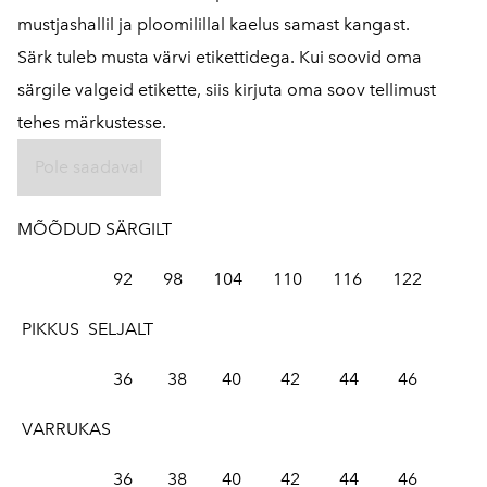
mustjashallil ja ploomilillal kaelus samast kangast.
Särk tuleb musta värvi etikettidega. Kui soovid oma
särgile valgeid etikette, siis kirjuta oma soov tellimust
tehes märkustesse.
Pole saadaval
MÕÕDUD SÄRGILT
92 98 104 110 116 122
PIKKUS SELJALT
36 38 40 42 44 46
VARRUKAS
36 38 40 42 44 46