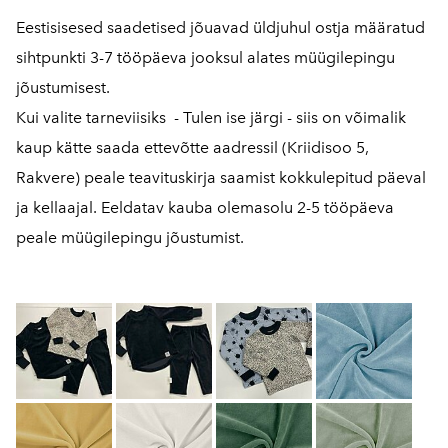
Eestisisesed saadetised jõuavad üldjuhul ostja määratud
sihtpunkti 3-7 tööpäeva jooksul alates müügilepingu
jõustumisest.
Kui valite tarneviisiks - Tulen ise järgi - siis on võimalik
kaup kätte saada ettevõtte aadressil (Kriidisoo 5,
Rakvere) peale teavituskirja saamist kokkulepitud päeval
ja kellaajal. Eeldatav kauba olemasolu 2-5 tööpäeva
peale müügilepingu jõustumist.