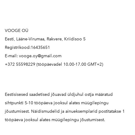
VOOGE OÜ
Eesti, Lääne-Virumaa, Rakvere, Kriidisoo 5
Registrikood:16435651
E-mail: vooge.oy@gmail.com
+372 55598229 (tööpäevadel 10.00-17.00 GMT+2)
Eestisisesed saadetised jõuavad üldjuhul ostja määratud
sihtpunkti 5-10 tööpäeva jooksul alates müügilepingu
jõustumisest. Näidismudelid ja ainueksemplarid postitatakse 1
tööpäeva jooksul alates müügilepingu jõustumisest.