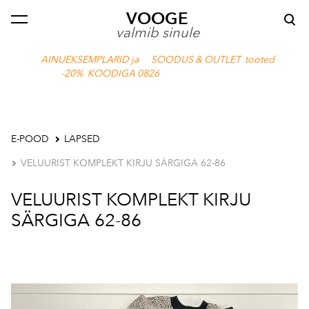
VOOGE
lisati ostukorvi.
Vaata ostukorvi
valmib sinule
AINUEKSEMPLARID ja SOODUS & OUTLET tooted
-20% KOODIGA 0826
E-POOD
LAPSED
VELUURIST KOMPLEKT KIRJU SÄRGIGA 62-86
VELUURIST KOMPLEKT KIRJU
SÄRGIGA 62-86