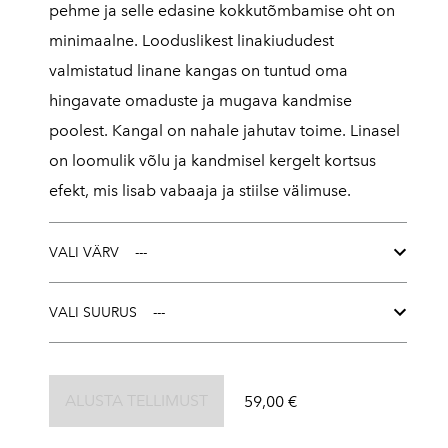
pehme ja selle edasine kokkutõmbamise oht on
minimaalne. Looduslikest linakiududest
valmistatud linane kangas on tuntud oma
hingavate omaduste ja mugava kandmise
poolest. Kangal on nahale jahutav toime. Linasel
on loomulik võlu ja kandmisel kergelt kortsus
efekt, mis lisab vabaaja ja stiilse välimuse.
VALI VÄRV
VALI SUURUS
ALUSTA TELLIMUST
59,00 €