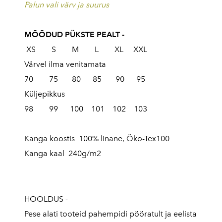
Palun vali värv ja suurus
MÕÕDUD PÜKSTE PEALT -
XS S M L XL XXL
Värvel ilma venitamata
70 75 80 85 90 95
Küljepikkus
98 99 100 101 102 103
Kanga koostis 100% linane, Öko-Tex100
Kanga kaal 240g/m2
HOOLDUS -
Pese alati tooteid pahempidi pööratult ja eelista