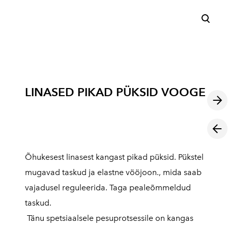
lisati ostukorvi.
Vaata ostukorvi
LINASED PIKAD PÜKSID VOOGE
Õhukesest linasest kangast pikad püksid. Pükstel
mugavad taskud ja elastne vööjoon., mida saab
vajadusel reguleerida. Taga pealeõmmeldud
taskud.
Tänu spetsiaalsele pesuprotsessile on kangas