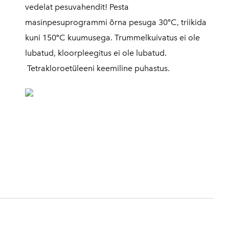
vedelat pesuvahendit! Pesta
masinpesuprogrammi õrna pesuga 30ºC, triikida
kuni 150ºC
kuumusega. Trummelkuivatus ei ole
lubatud, kloorpleegitus ei ole lubatud.
Tetrakloroetüleeni keemiline puhastus.