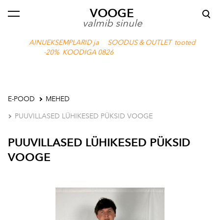
VOOGE
lisati ostukorvi.
Vaata ostukorvi
valmib sinule
AINUEKSEMPLARID ja SOODUS & OUTLET tooted
-20% KOODIGA 0826
E-POOD
MEHED
PUUVILLASED LÜHIKESED PÜKSID VOOGE
PUUVILLASED LÜHIKESED PÜKSID
VOOGE