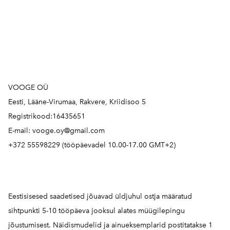
VOOGE OÜ
Eesti, Lääne-Virumaa, Rakvere, Kriidisoo 5
Registrikood:16435651
E-mail: vooge.oy@gmail.com
+372 55598229 (tööpäevadel 10.00-17.00 GMT+2)
Eestisisesed saadetised jõuavad üldjuhul ostja määratud
sihtpunkti 5-10 tööpäeva jooksul alates müügilepingu
jõustumisest. Näidismudelid ja ainueksemplarid postitatakse 1