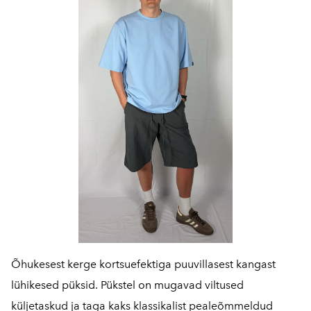
Õhukesest kerge kortsuefektiga puuvillasest kangast
lühikesed püksid. Pükstel on mugavad viltused
küljetaskud ja taga kaks klassikalist pealeõmmeldud