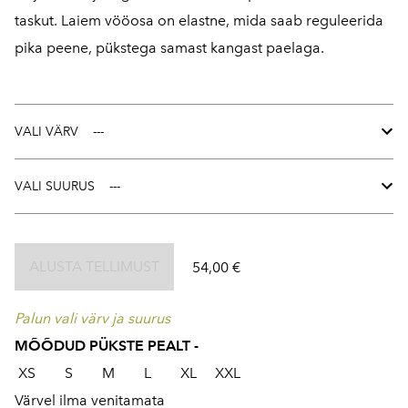
taskut. Laiem vööosa on elastne, mida saab reguleerida
pika peene, pükstega samast kangast paelaga.
VALI VÄRV
VALI SUURUS
ALUSTA TELLIMUST
54,00 €
Palun vali värv ja suurus
MÕÕDUD PÜKSTE PEALT -
XS S M L XL XXL
Värvel ilma venitamata