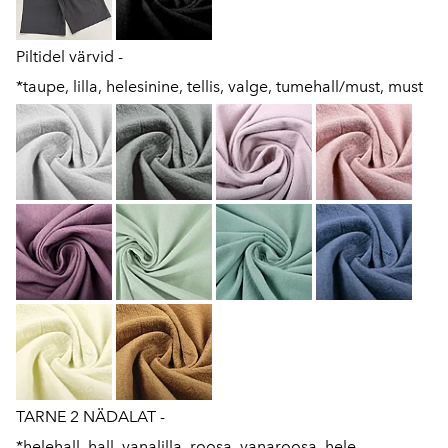
Piltidel värvid -
*taupe, lilla, helesinine, tellis, valge, tumehall/must, must
TARNE 2 NÄDALAT -
*helehall, hall, vanalilla, roosa, vanaroosa, hele