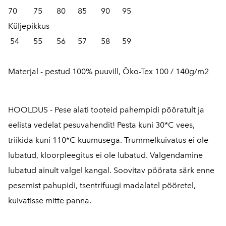
70 75 80 85 90 95
Küljepikkus
54 55 56 57 58 59
Materjal - pestud 100% puuvill, Öko-Tex 100 / 140g/m2
HOOLDUS - Pese alati tooteid pahempidi pööratult ja
eelista vedelat pesuvahendit! Pesta kuni 30*C vees,
triikida kuni 110*C kuumusega. Trummelkuivatus ei ole
lubatud, kloorpleegitus ei ole lubatud. Valgendamine
lubatud ainult valgel kangal. Soovitav pöörata särk enne
pesemist pahupidi, tsentrifuugi madalatel pööretel,
kuivatisse mitte panna.