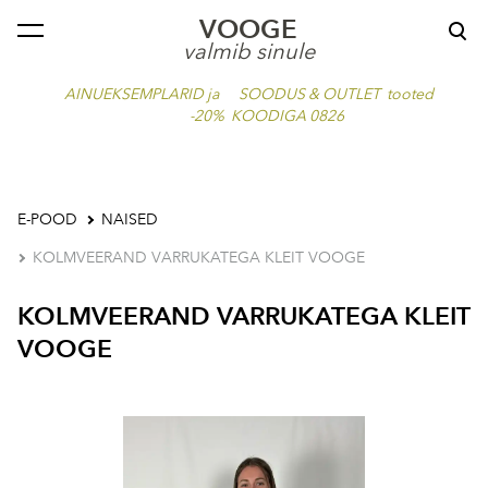
VOOGE
lisati ostukorvi.
Vaata ostukorvi
valmib sinule
AINUEKSEMPLARID ja SOODUS & OUTLET tooted
-20% KOODIGA 0826
E-POOD
NAISED
KOLMVEERAND VARRUKATEGA KLEIT VOOGE
KOLMVEERAND VARRUKATEGA KLEIT
VOOGE