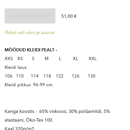
ALUSTA TELLIMUST
51,00 €
Palun vali värv ja suurus
MÕÕDUD KLEIDI PEALT -
XXS XS S M L XL XXL
Kleidi laius
106 110 114 118 122 126 130
Kleidi pikkus 96-99 cm.
Kanga koostis - 65% viskoosi, 30% polüamiidi, 5%
elastaani, Öko-Tex 100
Kaal 320g/m2