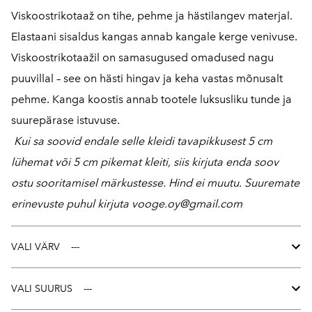
Viskoostrikotaaž on tihe, pehme ja hästilangev materjal.
Elastaani sisaldus kangas annab kangale kerge venivuse.
Viskoostrikotaažil on samasugused omadused nagu
puuvillal – see on hästi hingav ja keha vastas mõnusalt
pehme. Kanga koostis annab tootele luksusliku tunde ja
suurepärase istuvuse.
Kui sa soovid endale selle kleidi tavapikkusest 5 cm
lühemat või 5 cm pikemat kleiti, siis kirjuta enda soov
ostu sooritamisel märkustesse. Hind ei muutu. Suuremate
erinevuste puhul kirjuta vooge.oy@gmail.com
VALI VÄRV
VALI SUURUS