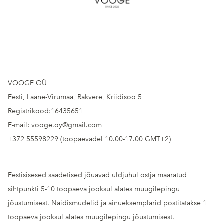
VOOGE OÜ
Eesti, Lääne-Virumaa, Rakvere, Kriidisoo 5
Registrikood:16435651
E-mail: vooge.oy@gmail.com
+372 55598229 (tööpäevadel 10.00-17.00 GMT+2)
Eestisisesed saadetised jõuavad üldjuhul ostja määratud
sihtpunkti 5-10 tööpäeva jooksul alates müügilepingu
jõustumisest. Näidismudelid ja ainueksemplarid postitatakse 1
tööpäeva jooksul alates müügilepingu jõustumisest.