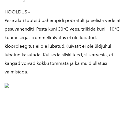
HOOLDUS -
Pese alati tooteid pahempidi pööratult ja eelista vedelat
pesuvahendit! Pesta kuni 30*C vees, triikida kuni 110*C
kuumusega. Trummelkuivatus ei ole lubatud,
kloorpleegitus ei ole lubatud.Kuivatit ei ole üldjuhul
lubatud kasutada. Kui seda siiski teed, siis arvesta, et
kangad võivad kokku tõmmata ja ka muid üllatusi
valmistada.