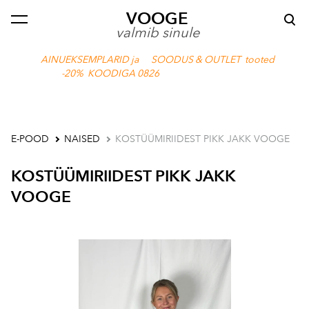
VOOGE
lisati ostukorvi.
Vaata ostukorvi
valmib sinule
AINUEKSEMPLARID ja SOODUS & OUTLET tooted
-20% KOODIGA 0826
E-POOD
NAISED
KOSTÜÜMIRIIDEST PIKK JAKK VOOGE
KOSTÜÜMIRIIDEST PIKK JAKK
VOOGE