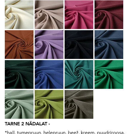
TARNE 2 NÄDALAT -
*hall, tumepruun, helepruun, beež, kreem, puudriroosa,