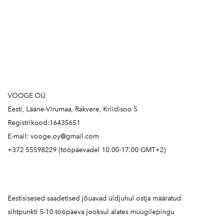
VOOGE OÜ
Eesti, Lääne-Virumaa, Rakvere, Kriidisoo 5
Registrikood:16435651
E-mail: vooge.oy@gmail.com
+372 55598229 (tööpäevadel 10.00-17.00 GMT+2)
Eestisisesed saadetised jõuavad üldjuhul ostja määratud
sihtpunkti 5-10 tööpäeva jooksul alates müügilepingu