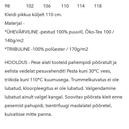
98 102 106 110 114 118
Kleidi pikkus küljelt 110 cm.
Materjal -
*ÜHEVÄRVILINE -pestud 100% puuvill, Öko-Tex 100 /
140g/m2
*TRIIBULINE -100% polüester / 170g/m2
HOOLDUS - Pese alati tooteid pahempidi pööratult ja
eelista vedelat pesuvahendit! Pesta kuni 30*C vees,
triikida kuni 110*C kuumusega. Trummelkuivatus ei ole
lubatud, kloorpleegitus ei ole lubatud. Valgendamine
lubatud ainult valgel kangal. Soovitav pöörata kleit enne
pesemist pahupidi, tsentrifuugi madalatel pööretel,
kuivatisse mitte panna.