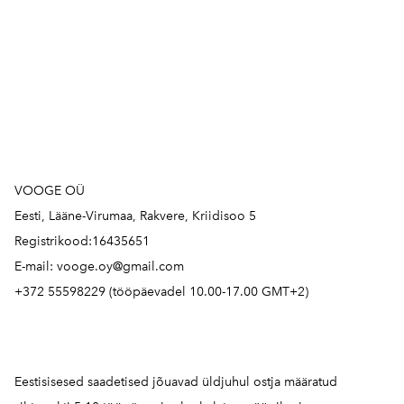
VOOGE OÜ
Eesti, Lääne-Virumaa, Rakvere, Kriidisoo 5
Registrikood:16435651
E-mail: vooge.oy@gmail.com
+372 55598229 (tööpäevadel 10.00-17.00 GMT+2)
Eestisisesed saadetised jõuavad üldjuhul ostja määratud