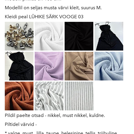
Modellil on seljas musta värvi kleit, suurus M.
Kleidi peal LÜHIKE SÄRK VOOGE 03
Pildil paelte otsad - nikkel, must nikkel, kuldne.
Piltidel värvid -
* valge, must, lilla, taupe, helesinine, tellis, triibuline