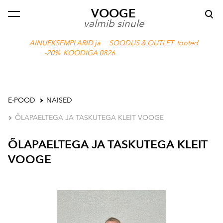
VOOGE
lisati ostukorvi.
Vaata ostukorvi
valmib sinule
AINUEKSEMPLARID ja SOODUS & OUTLET tooted
-20% KOODIGA 0826
E-POOD
NAISED
ÕLAPAELTEGA JA TASKUTEGA KLEIT VOOGE
ÕLAPAELTEGA JA TASKUTEGA KLEIT
VOOGE