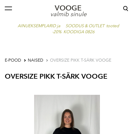
VOOGE
lisati ostukorvi.
Vaata ostukorvi
valmib sinule
AINUEKSEMPLARID ja SOODUS & OUTLET tooted
-20% KOODIGA 0826
E-POOD
NAISED
OVERSIZE PIKK T-SÄRK VOOGE
OVERSIZE PIKK T-SÄRK VOOGE