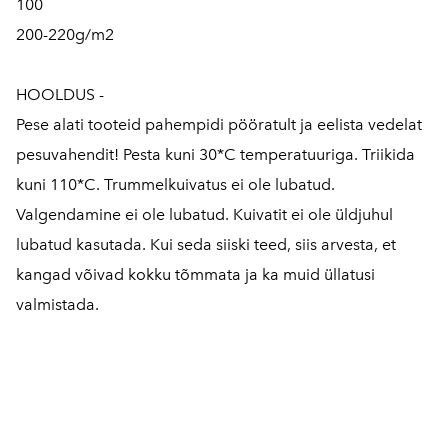
100
200-220g/m2
HOOLDUS -
Pese alati tooteid pahempidi pööratult ja eelista vedelat
pesuvahendit! Pesta kuni 30*C temperatuuriga. Triikida
kuni 110*C. Trummelkuivatus ei ole lubatud.
Valgendamine ei ole lubatud. Kuivatit ei ole üldjuhul
lubatud kasutada. Kui seda siiski teed, siis arvesta, et
kangad võivad kokku tõmmata ja ka muid üllatusi
valmistada.