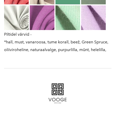
Piltidel värvid -
*hall, must, vanaroosa, tume korall, beež, Green Spruce,
oliiviroheline, naturaalvalge, purpurlilla, münt, helelilla,