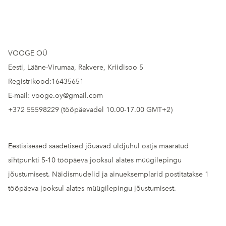
VOOGE OÜ
Eesti, Lääne-Virumaa, Rakvere, Kriidisoo 5
Registrikood:16435651
E-mail: vooge.oy@gmail.com
+372 55598229 (tööpäevadel 10.00-17.00 GMT+2)
Eestisisesed saadetised jõuavad üldjuhul ostja määratud
sihtpunkti 5-10 tööpäeva jooksul alates müügilepingu
jõustumisest. Näidismudelid ja ainueksemplarid postitatakse 1
tööpäeva jooksul alates müügilepingu jõustumisest.