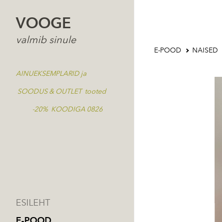
VOOGE
valmib sinule
E-POOD
NAISED
AINUEKSEMPLARID ja
SOODUS & OUTLET tooted
-20% KOODIGA 0826
ESILEHT
E-POOD