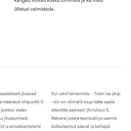
kangad võivad kokku tõmmata ja ka muid
üllatusi valmistada.
 saadetised jõuavad
Kui valid tarneviisiks - Tulen ise järgi
ja määratud sihtpunkti 5-
- siis on võimalik kaup kätte saada
jooksul alates
ettevõtte aadressil (Kriidisoo 5,
u jõustumisest.
Rakvere) peale teavituskirja saamist
id ja ainueksemplarid
kokkulepitud päeval ja kellaajal.