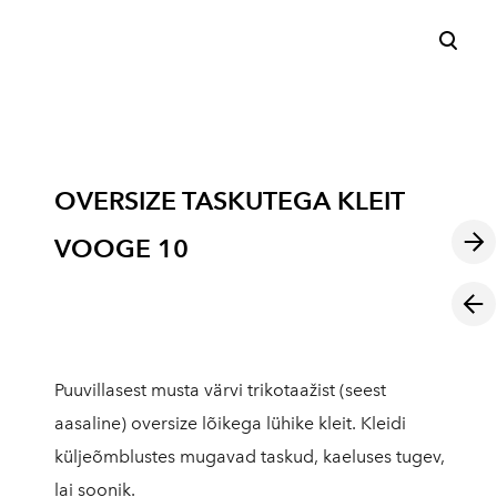
lisati ostukorvi.
Vaata ostukorvi
OVERSIZE TASKUTEGA KLEIT
VOOGE 10
Puuvillasest musta värvi trikotaažist (seest
aasaline) oversize lõikega lühike kleit. Kleidi
küljeõmblustes mugavad taskud, kaeluses tugev,
lai soonik.