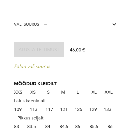
VALI SUURUS
ALUSTA TELLIMUST
46,00 €
Palun vali suurus
MÕÕDUD KLEIDILT
XXS XS S M L XL XXL
Laius kaenla alt
109 113 117 121 125 129 133
Pikkus seljalt
83 83,5 84 84,5 85 85,5 86