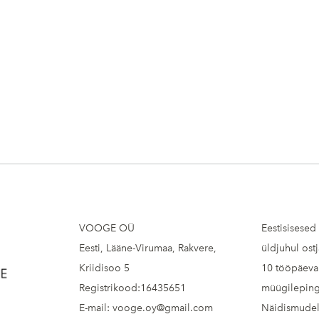
VOOGE OÜ
Eestisisesed
Eesti, Lääne-Virumaa, Rakvere,
üldjuhul ost
Kriidisoo 5
10 tööpäeva 
Registrikood:16435651
müügileping
E-mail: vooge.oy@gmail.com
Näidismudel