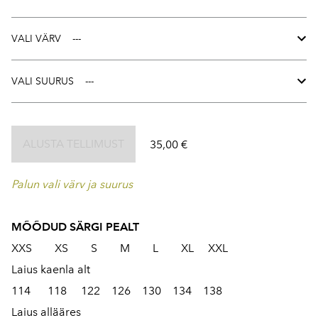
VALI VÄRV
VALI SUURUS
ALUSTA TELLIMUST
35,00 €
Palun vali värv ja suurus
MÕÕDUD SÄRGI PEALT
XXS XS S M L XL XXL
Laius kaenla alt
114 118 122 126 130 134 138
Laius allääres