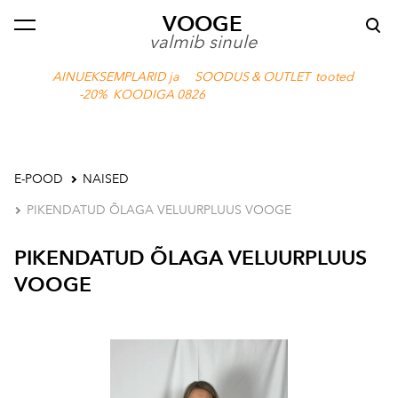
VOOGE
lisati ostukorvi.
Vaata ostukorvi
valmib sinule
AINUEKSEMPLARID ja SOODUS & OUTLET tooted
-20% KOODIGA 0826
E-POOD
NAISED
PIKENDATUD ÕLAGA VELUURPLUUS VOOGE
PIKENDATUD ÕLAGA VELUURPLUUS
VOOGE