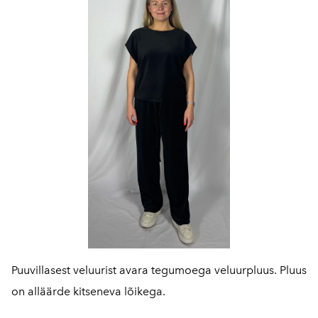
Puuvillasest veluurist avara tegumoega veluurpluus. Pluus
on alläärde kitseneva lõikega.