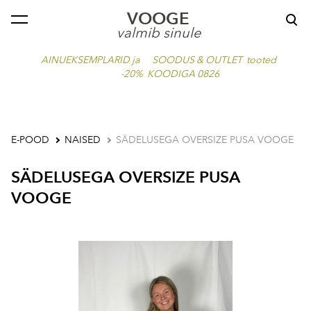
VOOGE
lisati ostukorvi.
Vaata ostukorvi
valmib sinule
AINUEKSEMPLARID ja SOODUS & OUTLET tooted
-20% KOODIGA 0826
E-POOD
NAISED
SÄDELUSEGA OVERSIZE PUSA VOOGE
SÄDELUSEGA OVERSIZE PUSA
VOOGE