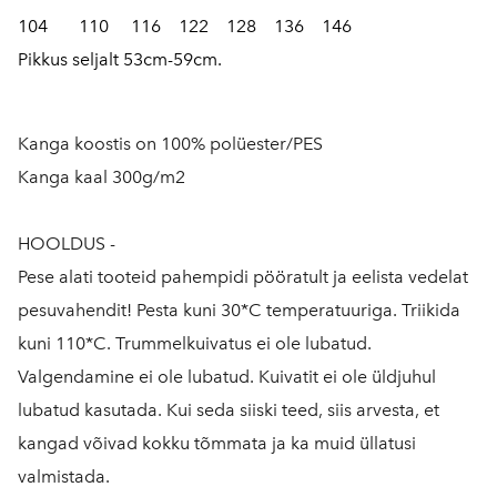
104 110 116 122 128 136 146
Pikkus seljalt 53cm-59cm.
Kanga koostis on 100% polüester/PES
Kanga kaal 300g/m2
HOOLDUS -
Pese alati tooteid pahempidi pööratult ja eelista vedelat
pesuvahendit! Pesta kuni 30*C temperatuuriga. Triikida
kuni 110*C. Trummelkuivatus ei ole lubatud.
Valgendamine ei ole lubatud. Kuivatit ei ole üldjuhul
lubatud kasutada. Kui seda siiski teed, siis arvesta, et
kangad võivad kokku tõmmata ja ka muid üllatusi
valmistada.