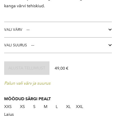
kanga värvi tehiskiud.
VALI VÄRV
VALI SUURUS
ALUSTA TELLIMUST
49,00 €
Palun vali värv ja suurus
MÕÕDUD SÄRGI PEALT
XXS XS S M L XL XXL
Laius