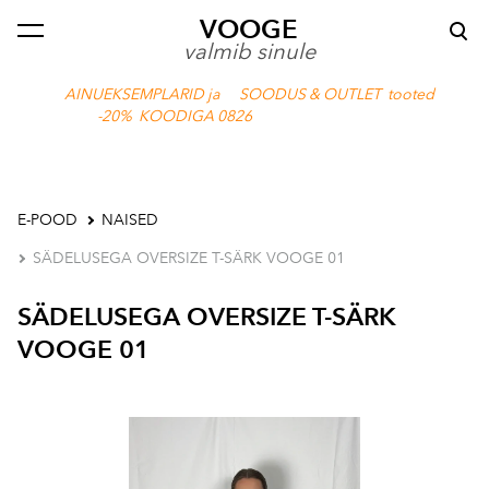
VOOGE
lisati ostukorvi.
Vaata ostukorvi
valmib sinule
AINUEKSEMPLARID ja SOODUS & OUTLET tooted
-20% KOODIGA 0826
E-POOD
NAISED
SÄDELUSEGA OVERSIZE T-SÄRK VOOGE 01
SÄDELUSEGA OVERSIZE T-SÄRK
VOOGE 01