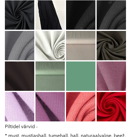
Piltidel värvid -
* must, mustjashall, tumehall, hall, naturaalvalge, beež,