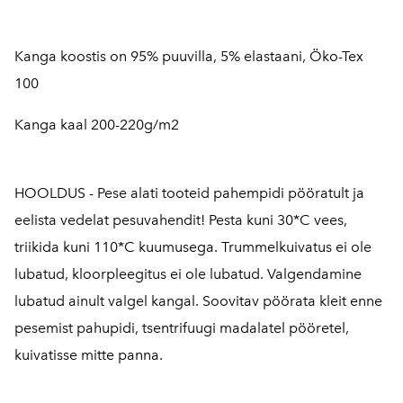
Kanga koostis on 95% puuvilla, 5% elastaani, Öko-Tex
100
Kanga kaal 200-220g/m2
HOOLDUS - Pese alati tooteid pahempidi pööratult ja
eelista vedelat pesuvahendit! Pesta kuni 30*C vees,
triikida kuni 110*C kuumusega. Trummelkuivatus ei ole
lubatud, kloorpleegitus ei ole lubatud. Valgendamine
lubatud ainult valgel kangal. Soovitav pöörata kleit enne
pesemist pahupidi, tsentrifuugi madalatel pööretel,
kuivatisse mitte panna.