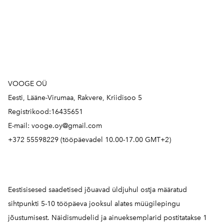
VOOGE OÜ
Eesti, Lääne-Virumaa, Rakvere, Kriidisoo 5
Registrikood:16435651
E-mail: vooge.oy@gmail.com
+372 55598229 (tööpäevadel 10.00-17.00 GMT+2)
Eestisisesed saadetised jõuavad üldjuhul ostja määratud
sihtpunkti 5-10 tööpäeva jooksul alates müügilepingu
jõustumisest. Näidismudelid ja ainueksemplarid postitatakse 1