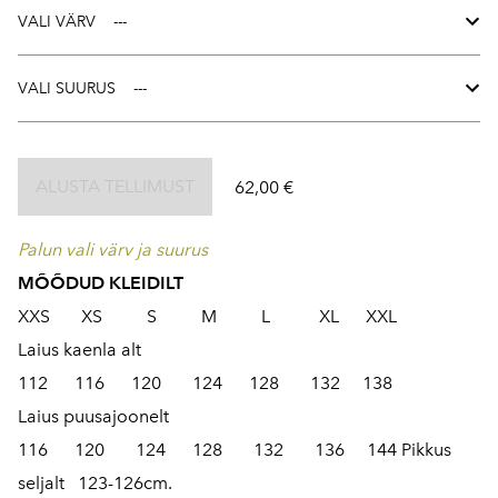
VALI VÄRV
VALI SUURUS
ALUSTA TELLIMUST
62,00 €
Palun vali värv ja suurus
MÕÕDUD KLEIDILT
XXS XS S M L XL XXL
Laius kaenla alt
112 116 120 124 128 132 138
Laius puusajoonelt
116 120 124 128 132 136 144 Pikkus
seljalt 123-126cm.