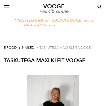
VOOGE
lisati ostukorvi.
Vaata ostukorvi
valmib sinule
AINUEKSEMPLARID ja SOODUS & OUTLET tooted
-20% KOODIGA 0826
E-POOD
NAISED
TASKUTEGA MAXI KLEIT VOOGE
TASKUTEGA MAXI KLEIT VOOGE