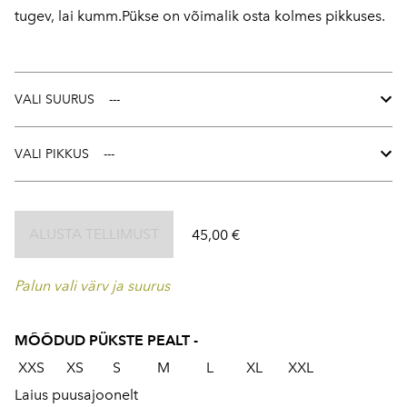
tugev, lai kumm.Pükse on võimalik osta kolmes pikkuses.
VALI SUURUS
VALI PIKKUS
ALUSTA TELLIMUST
45,00 €
Palun vali värv ja suurus
MÕÕDUD PÜKSTE PEALT -
XXS XS S M L XL XXL
Laius puusajoonelt