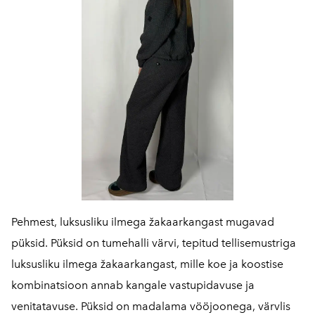
Pehmest, luksusliku ilmega žakaarkangast mugavad
püksid. Püksid on tumehalli värvi, tepitud tellisemustriga
luksusliku ilmega žakaarkangast, mille koe ja koostise
kombinatsioon annab kangale vastupidavuse ja
venitatavuse. Püksid on madalama vööjoonega, värvlis