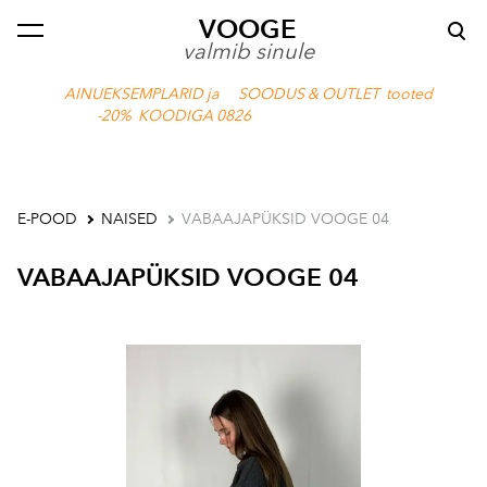
VOOGE
lisati ostukorvi.
Vaata ostukorvi
valmib sinule
AINUEKSEMPLARID ja SOODUS & OUTLET tooted
-20% KOODIGA 0826
E-POOD
NAISED
VABAAJAPÜKSID VOOGE 04
VABAAJAPÜKSID VOOGE 04