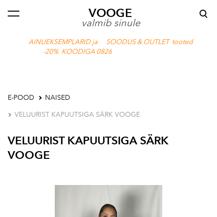
VOOGE
lisati ostukorvi.
Vaata ostukorvi
valmib sinule
AINUEKSEMPLARID ja SOODUS & OUTLET tooted
-20% KOODIGA 0826
E-POOD
NAISED
VELUURIST KAPUUTSIGA SÄRK VOOGE
VELUURIST KAPUUTSIGA SÄRK
VOOGE