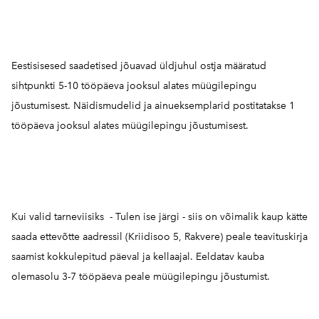
Eestisisesed saadetised jõuavad üldjuhul ostja määratud
sihtpunkti 5-10 tööpäeva jooksul alates müügilepingu
jõustumisest. Näidismudelid ja ainueksemplarid postitatakse 1
tööpäeva jooksul alates müügilepingu jõustumisest.
Kui valid tarneviisiks - Tulen ise järgi - siis on võimalik kaup kätte
saada ettevõtte aadressil (Kriidisoo 5, Rakvere) peale teavituskirja
saamist kokkulepitud päeval ja kellaajal. Eeldatav kauba
olemasolu 3-7 tööpäeva peale müügilepingu jõustumist.