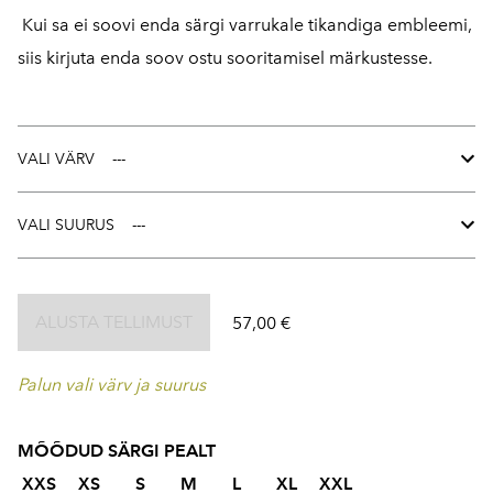
Kui sa ei soovi enda särgi varrukale tikandiga embleemi,
siis kirjuta enda soov ostu sooritamisel märkustesse.
VALI VÄRV
VALI SUURUS
ALUSTA TELLIMUST
57,00 €
Palun vali värv ja suurus
MÕÕDUD SÄRGI PEALT
XXS XS S M L XL
XXL