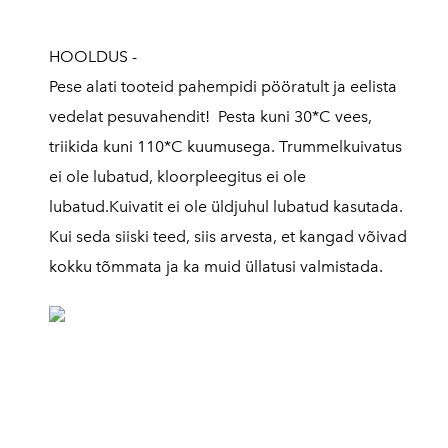
HOOLDUS -
Pese alati tooteid pahempidi pööratult ja eelista
vedelat pesuvahendit! Pesta kuni 30*C vees,
triikida kuni 110*C kuumusega. Trummelkuivatus
ei ole lubatud, kloorpleegitus ei ole
lubatud.Kuivatit ei ole üldjuhul lubatud kasutada.
Kui seda siiski teed, siis arvesta, et kangad võivad
kokku tõmmata ja ka muid üllatusi valmistada.