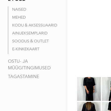
NAISED
MEHED
KODU & AKSESSUAARID
AINUEKSEMPLARID
SOODUS & OUTLET
E-KINKEKAART
OSTU- JA
MÜÜGITINGIMUSED
TAGASTAMINE