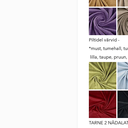
Piltidel värvid -
*must, tumehall, tu
lilla, taupe, pruun
TARNE 2 NÄDALAT