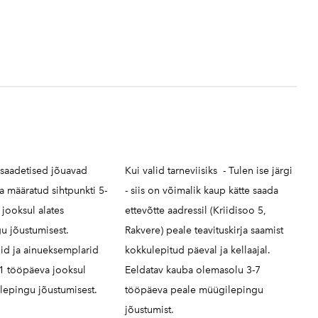
 saadetised jõuavad
Kui valid tarneviisiks - Tulen ise järgi
ja määratud sihtpunkti 5-
- siis on võimalik kaup kätte saada
jooksul alates
ettevõtte aadressil (Kriidisoo 5,
u jõustumisest.
Rakvere) peale teavituskirja saamist
id ja ainueksemplarid
kokkulepitud päeval ja kellaajal.
 1 tööpäeva jooksul
Eeldatav kauba olemasolu 3-7
lepingu jõustumisest.
tööpäeva peale müügilepingu
jõustumist.