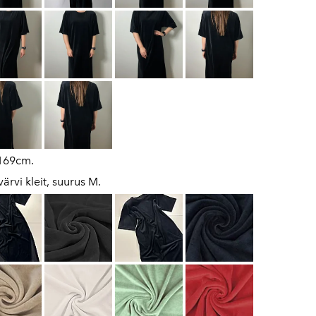
 169cm.
ärvi kleit, suurus M.