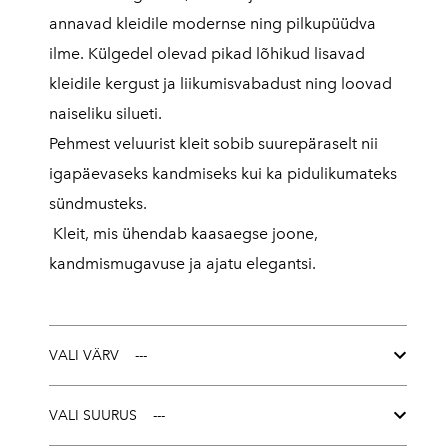
annavad kleidile modernse ning pilkupüüdva
ilme. Külgedel olevad pikad lõhikud lisavad
kleidile kergust ja liikumisvabadust ning loovad
naiseliku silueti.
Pehmest veluurist kleit sobib suurepäraselt nii
igapäevaseks kandmiseks kui ka pidulikumateks
sündmusteks.
Kleit, mis ühendab kaasaegse joone,
kandmismugavuse ja ajatu elegantsi.
VALI VÄRV
VALI SUURUS