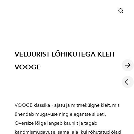
lisati ostukorvi.
Vaata ostukorvi
VELUURIST LÕHIKUTEGA KLEIT
VOOGE
VOOGE klassika - ajatu ja mitmekülgne kleit, mis
ühendab mugavuse ning elegantse silueti.
Oversize lõige langeb kaunilt ja tagab
kandmismugavuse, samal ajal kui rõhutatud õlad