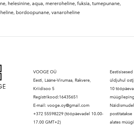
ne, helesinine, aqua, mereroheline, fuksia, tumepunane,
roheline, bordoopunane, vanaroheline
VOOGE OÜ
Eestisisesed
Eesti, Lääne-Virumaa, Rakvere,
üldjuhul ost
Kriidisoo 5
10 tööpäeva 
Registrikood:16435651
müügileping
E-mail: vooge.oy@gmail.com
Näidismudel
+372 55598229 (tööpäevadel 10.00-
postitatakse
17.00 GMT+2)
alates müügi