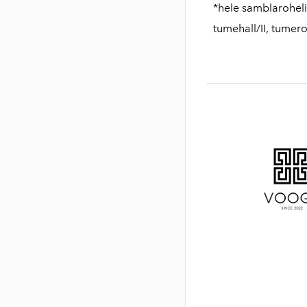
*hele samblaroheli
tumehall/II, tume