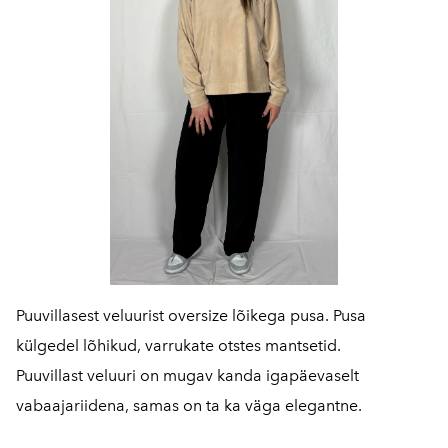
Puuvillasest veluurist oversize lõikega pusa. Pusa
külgedel lõhikud, varrukate otstes mantsetid.
Puuvillast veluuri on mugav kanda igapäevaselt
vabaajariidena, samas on ta ka väga elegantne.