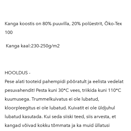
Kanga koostis on 80% puuvilla, 20% polüestrit, Öko-Tex
100
Kanga kaal:
230-250g/m2
HOOLDUS -
Pese alati tooteid pahempidi pööratult ja eelista vedelat
pesuvahendit! Pesta kuni 30*C vees, triikida kuni 110*C
kuumusega. Trummelkuivatus ei ole lubatud,
kloorpleegitus ei ole lubatud. Kuivatit ei ole üldjuhul
lubatud kasutada. Kui seda siiski teed, siis arvesta, et
kangad võivad kokku tõmmata ja ka muid üllatusi