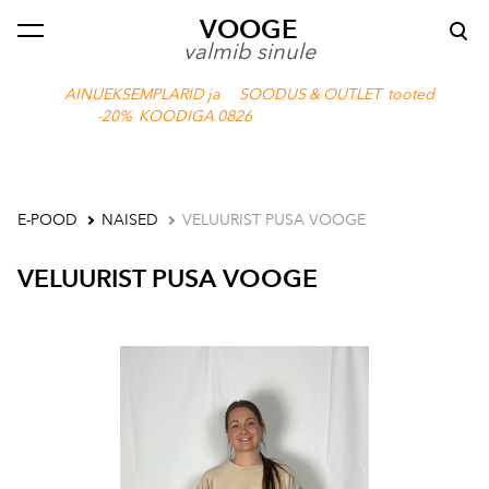
VOOGE
lisati ostukorvi.
Vaata ostukorvi
valmib sinule
AINUEKSEMPLARID ja SOODUS & OUTLET tooted
-20% KOODIGA 0826
E-POOD
NAISED
VELUURIST PUSA VOOGE
VELUURIST PUSA VOOGE