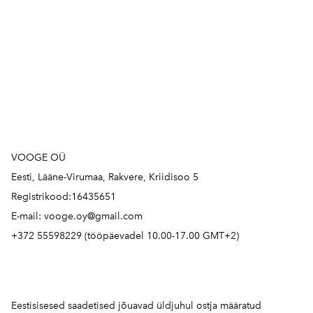
VOOGE OÜ
Eesti, Lääne-Virumaa, Rakvere, Kriidisoo 5
Registrikood:16435651
E-mail: vooge.oy@gmail.com
+372 55598229 (tööpäevadel 10.00-17.00 GMT+2)
Eestisisesed saadetised jõuavad üldjuhul ostja määratud