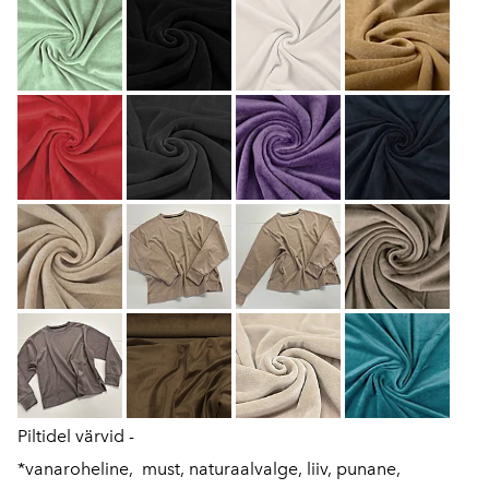
Piltidel värvid -
*vanaroheline, must, naturaalvalge, liiv, punane,