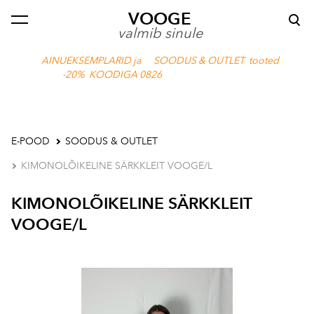
VOOGE
lisati ostukorvi.
Vaata ostukorvi
valmib sinule
AINUEKSEMPLARID ja SOODUS & OUTLET tooted
-20% KOODIGA 0826
E-POOD
SOODUS & OUTLET
KIMONOLÕIKELINE SÄRKKLEIT VOOGE/L
KIMONOLÕIKELINE SÄRKKLEIT
VOOGE/L