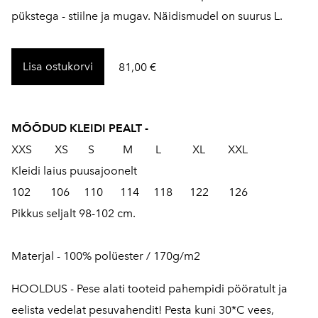
pükstega - stiilne ja mugav. Näidismudel on suurus L.
Lisa ostukorvi
81,00 €
MÕÕDUD KLEIDI PEALT -
XXS XS S M L XL XXL
Kleidi laius puusajoonelt
102 106 110 114 118 122 126
Pikkus seljalt 98-102 cm.
Materjal - 100% polüester / 170g/m2
HOOLDUS - Pese alati tooteid pahempidi pööratult ja
eelista vedelat pesuvahendit! Pesta kuni 30*C vees,