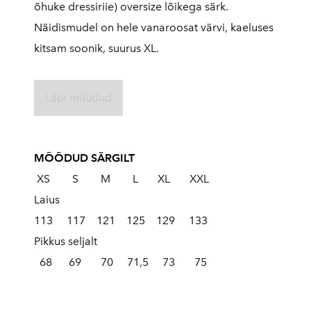
õhuke dressiriie) oversize lõikega särk.
Näidismudel on hele vanaroosat värvi, kaeluses
kitsam soonik, suurus XL.
Läbi müüdud
MÕÕDUD SÄRGILT
XS S M L XL XXL
Laius
113 117 121 125 129 133
Pikkus seljalt
68 69 70 71,5 73 75