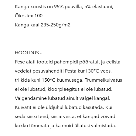
Kanga koostis on 95% puuvilla, 5% elastaani,
Öko-Tex 100
Kanga kaal 235-250g/m2
HOOLDUS -
Pese alati tooteid pahempidi pööratult ja eelista
vedelat pesuvahendit! Pesta kuni 30*C vees,
triikida kuni 150*C kuumusega. Trummelkuivatus
ei ole lubatud, kloorpleegitus ei ole lubatud.
Valgendamine lubatud ainult valgel kangal.
Kuivatit ei ole üldjuhul lubatud kasutada. Kui
seda siiski teed, siis arvesta, et kangad võivad
kokku tõmmata ja ka muid üllatusi valmistada.