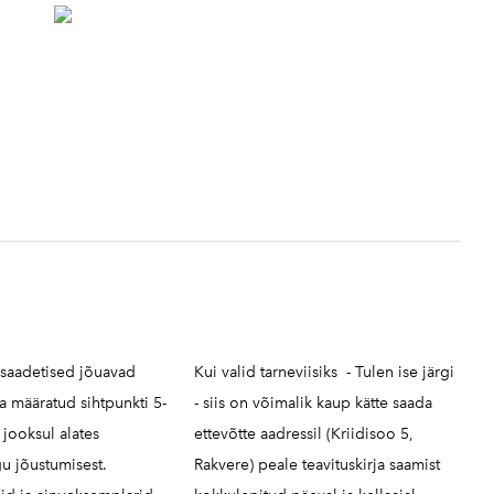
 saadetised jõuavad
Kui valid tarneviisiks - Tulen ise järgi
ja määratud sihtpunkti 5-
- siis on võimalik kaup kätte saada
jooksul alates
ettevõtte aadressil (Kriidisoo 5,
u jõustumisest.
Rakvere) peale teavituskirja saamist