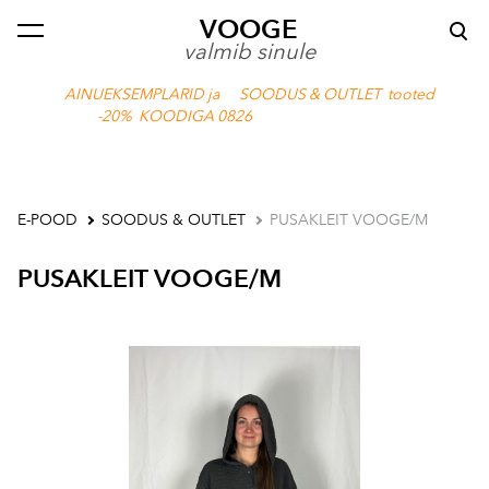
VOOGE
lisati ostukorvi.
Vaata ostukorvi
valmib sinule
AINUEKSEMPLARID ja SOODUS & OUTLET tooted
-20% KOODIGA 0826
E-POOD
SOODUS & OUTLET
PUSAKLEIT VOOGE/M
PUSAKLEIT VOOGE/M