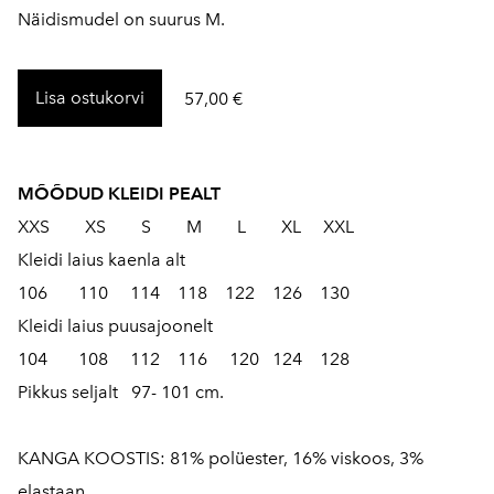
Näidismudel on suurus M.
Lisa ostukorvi
57,00 €
MÕÕDUD KLEIDI PEALT
XXS XS S M L XL XXL
Kleidi laius kaenla alt
106 110 114 118 122 126 130
Kleidi laius puusajoonelt
104 108 112 116 120 124 128
Pikkus seljalt 97- 101 cm.
KANGA KOOSTIS: 81% polüester, 16% viskoos, 3%
elastaan