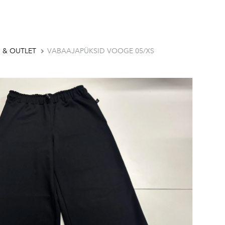
 & OUTLET
VABAAJAPÜKSID VOOGE 05/XS