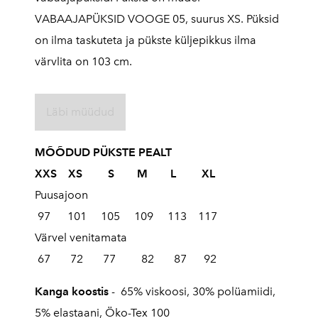
VABAAJAPÜKSID VOOGE 05, suurus XS. Püksid
on ilma taskuteta ja pükste küljepikkus ilma
värvlita on 103 cm.
Läbi müüdud
MÕÕDUD PÜKSTE PEALT
XXS XS S M L XL
Puusajoon
97 101 105 109 113 117
Värvel venitamata
67 72 77 82 87 92
Kanga koostis
- 65% viskoosi, 30% polüamiidi,
5% elastaani, Öko-Tex 100