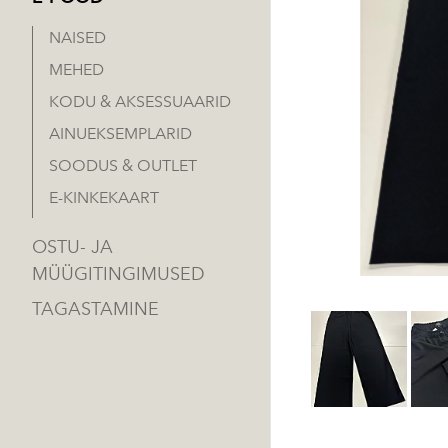
NAISED
MEHED
KODU & AKSESSUAARID
AINUEKSEMPLARID
SOODUS & OUTLET
E-KINKEKAART
OSTU- JA
MÜÜGITINGIMUSED
TAGASTAMINE