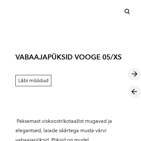
lisati ostukorvi.
Vaata ostukorvi
VABAAJAPÜKSID VOOGE 05/XS
Läbi müüdud
Paksemast viskoostrikotaažist mugavad ja
elegantsed, laiade säärtega musta värvi
vabaajapüksid. Püksid on mudel