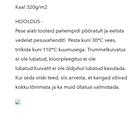
Kaal 320g/m2
HOOLDUS -
Pese alati tooteid pahempidi pööratult ja eelista
vedelat pesuvahendit! Pesta kuni 30*C vees,
triikida kuni 110*C kuumusega. Trummelkuivatus
ei ole lubatud, kloorpleegitus ei ole
lubatud.Kuivatit ei ole üldjuhul lubatud kasutada.
Kui seda siiski teed, siis arvesta, et kangad võivad
kokku tõmmata ja ka muid üllatusi valmistada.