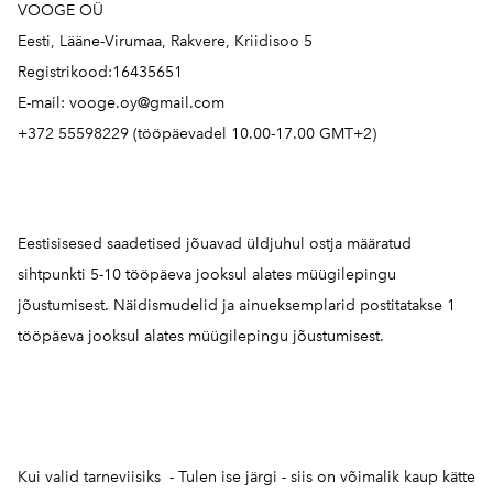
VOOGE OÜ
Eesti, Lääne-Virumaa, Rakvere, Kriidisoo 5
Registrikood:16435651
E-mail: vooge.oy@gmail.com
+372 55598229 (tööpäevadel 10.00-17.00 GMT+2)
Eestisisesed saadetised jõuavad üldjuhul ostja määratud
sihtpunkti 5-10 tööpäeva jooksul alates müügilepingu
jõustumisest. Näidismudelid ja ainueksemplarid postitatakse 1
tööpäeva jooksul alates müügilepingu jõustumisest.
Kui valid tarneviisiks - Tulen ise järgi - siis on võimalik kaup kätte