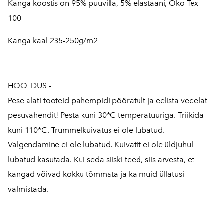
Kanga koostis on 95% puuvilla, 5% elastaani, Öko-Tex
100
Kanga kaal 235-250g/m2
HOOLDUS -
Pese alati tooteid pahempidi pööratult ja eelista vedelat
pesuvahendit! Pesta kuni 30*C temperatuuriga. Triikida
kuni 110*C. Trummelkuivatus ei ole lubatud.
Valgendamine ei ole lubatud. Kuivatit ei ole üldjuhul
lubatud kasutada. Kui seda siiski teed, siis arvesta, et
kangad võivad kokku tõmmata ja ka muid üllatusi
valmistada.