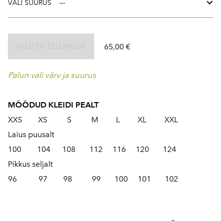
VALI SUURUS
ALUSTA TELLIMUST
65,00 €
Palun vali värv ja suurus
MÕÕDUD KLEIDI PEALT
XXS XS S M L XL XXL
Laius puusalt
100 104 108 112 116 120 124
Pikkus seljalt
96 97 98 99 100 101 102