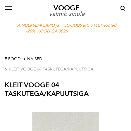
VOOGE
lisati ostukorvi.
Vaata ostukorvi
valmib sinule
AINUEKSEMPLARID ja SOODUS & OUTLET tooted
-20% KOODIGA 0826
E-POOD
NAISED
KLEIT VOOGE 04 TASKUTEGA/KAPUUTSIGA
KLEIT VOOGE 04
TASKUTEGA/KAPUUTSIGA