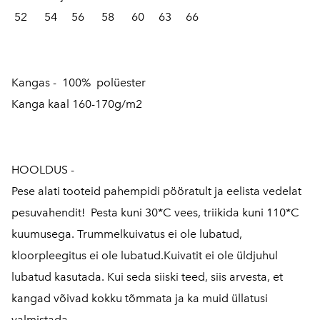
52 54 56 58 60 63 66
Kangas - 100% polüester
Kanga kaal 160-170g/m2
HOOLDUS -
Pese alati tooteid pahempidi pööratult ja eelista vedelat
pesuvahendit! Pesta kuni 30*C vees, triikida kuni 110*C
kuumusega. Trummelkuivatus ei ole lubatud,
kloorpleegitus ei ole lubatud.Kuivatit ei ole üldjuhul
lubatud kasutada. Kui seda siiski teed, siis arvesta, et
kangad võivad kokku tõmmata ja ka muid üllatusi
valmistada.