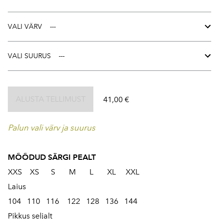
VALI VÄRV
VALI SUURUS
ALUSTA TELLIMUST
41,00 €
Palun vali värv ja suurus
MÕÕDUD SÄRGI PEALT
XXS XS S M L XL XXL
Laius
104 110 116 122 128 136 144
Pikkus seljalt