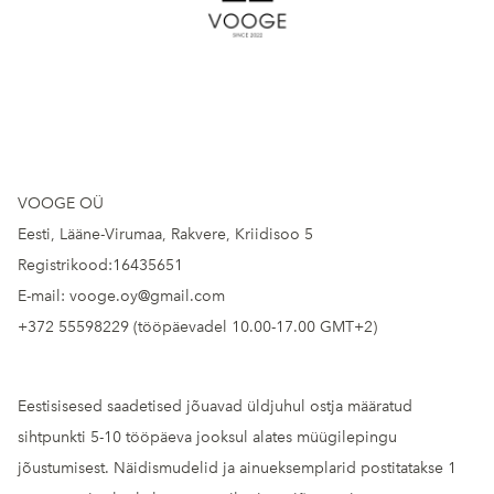
VOOGE OÜ
Eesti, Lääne-Virumaa, Rakvere, Kriidisoo 5
Registrikood:16435651
E-mail: vooge.oy@gmail.com
+372 55598229 (tööpäevadel 10.00-17.00 GMT+2)
Eestisisesed saadetised jõuavad üldjuhul ostja määratud
sihtpunkti 5-10 tööpäeva jooksul alates müügilepingu
jõustumisest. Näidismudelid ja ainueksemplarid postitatakse 1