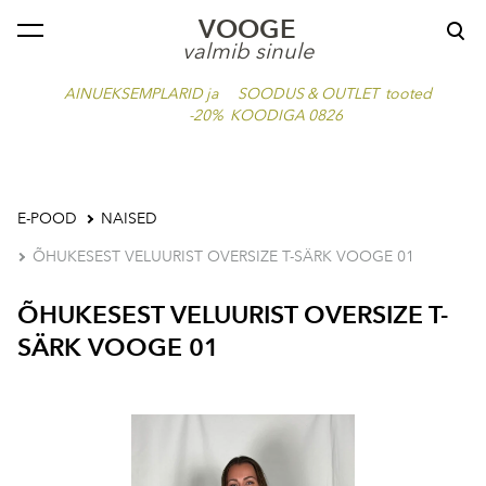
VOOGE
lisati ostukorvi.
Vaata ostukorvi
valmib sinule
AINUEKSEMPLARID ja SOODUS & OUTLET tooted
-20% KOODIGA 0826
E-POOD
NAISED
ÕHUKESEST VELUURIST OVERSIZE T-SÄRK VOOGE 01
ÕHUKESEST VELUURIST OVERSIZE T-
SÄRK VOOGE 01