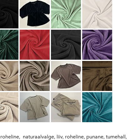
aroheline, naturaalvalge, liiv, roheline, punane, tumehall,