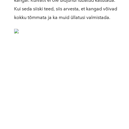
kangal. Kuivatit ei ole üldjuhul lubatud kasutada.
Kui seda siiski teed, siis arvesta, et kangad võivad
kokku tõmmata ja ka muid üllatusi valmistada.