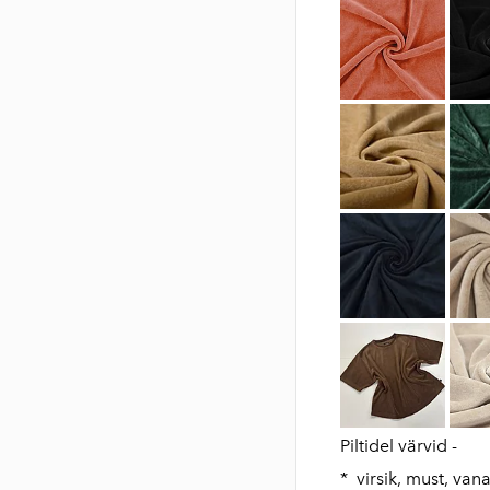
Piltidel värvid -
* virsik, must, van