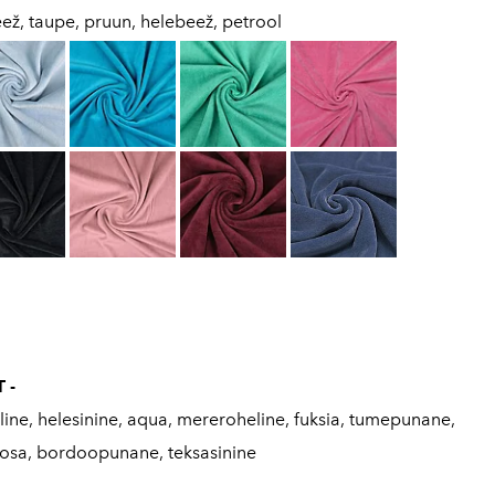
beež, taupe, pruun, helebeež, petrool
 -
ine, helesinine, aqua, mereroheline, fuksia, tumepunane,
oosa, bordoopunane, teksasinine