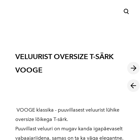
lisati ostukorvi.
Vaata ostukorvi
VELUURIST OVERSIZE T-SÄRK
VOOGE
VOOGE klassika - puuvillasest veluurist lühike
oversize lõikega T-särk.
Puuvillast veluuri on mugav kanda igapäevaselt
vabaajariidena, samas on ta ka väga elegantne.