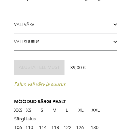
VALI VÄRV
VALI SUURUS
ALUSTA TELLIMUST
39,00 €
Palun vali värv ja suurus
MÕÕDUD SÄRGI PEALT
XXS XS S M L XL XXL
Särgi laius
106 110 114 118 122 126 130