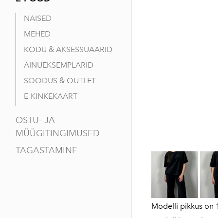
NAISED
MEHED
KODU & AKSESSUAARID
AINUEKSEMPLARID
SOODUS & OUTLET
E-KINKEKAART
OSTU- JA
MÜÜGITINGIMUSED
TAGASTAMINE
Modelli pikkus on 