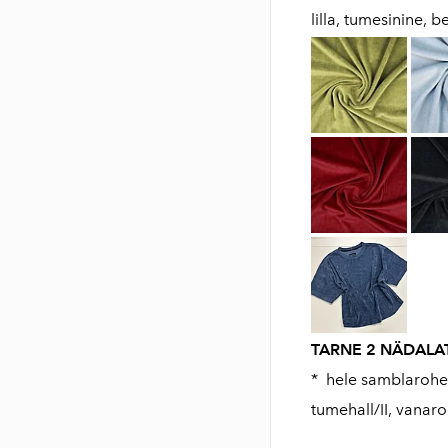
lilla, tumesinine, 
TARNE 2 NÄDALAT
* hele samblarohel
tumehall/II, vanar