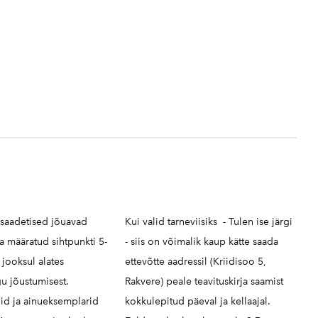
 saadetised jõuavad
Kui valid tarneviisiks - Tulen ise järgi
ja määratud sihtpunkti 5-
- siis on võimalik kaup kätte saada
jooksul alates
ettevõtte aadressil (Kriidisoo 5,
u jõustumisest.
Rakvere) peale teavituskirja saamist
id ja ainueksemplarid
kokkulepitud päeval ja kellaajal.