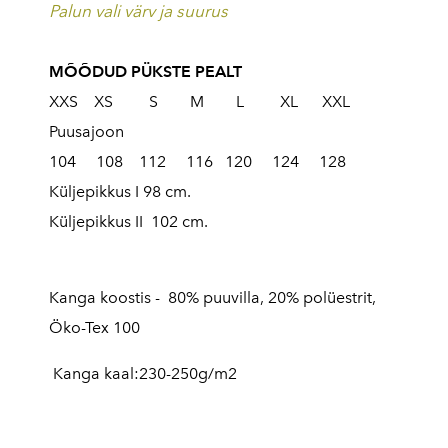
Palun vali värv ja suurus
MÕÕDUD PÜKSTE PEALT
XXS XS S M L XL XXL
Puusajoon
104 108 112 116 120 124 128
Küljepikkus I 98 cm.
Küljepikkus II 102 cm.
Kanga koostis - 80% puuvilla, 20% polüestrit,
Öko-Tex 100
Kanga kaal:230-250g/m2