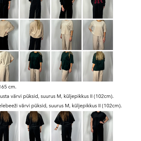
165 cm.
usta värvi püksid, suurus M, küljepikkus II (102cm).
elebeeži värvi püksid, suurus M, küljepikkus II (102cm).