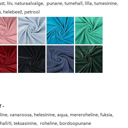
t, liiv, naturaalvalge, punane, tumehall, lilla, tumesinine,
n, helebeež, petrool
 -
ine, vanaroosa, helesinine, aqua, mereroheline, fuksia,
ll/II, teksasinine, roheline, bordoopunane