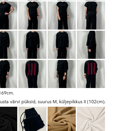
 169cm.
usta värvi püksid, suurus M, küljepikkus II (102cm).