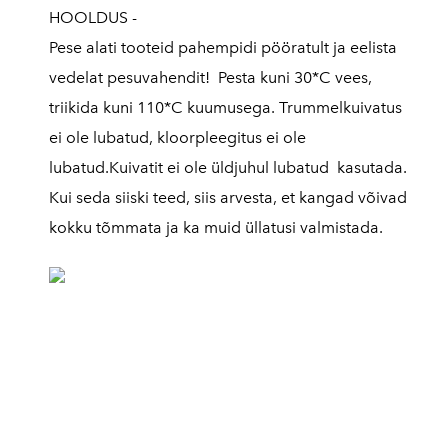
HOOLDUS -
Pese alati tooteid pahempidi pööratult ja eelista
vedelat pesuvahendit! Pesta kuni 30*C vees,
triikida kuni 110*C kuumusega. Trummelkuivatus
ei ole lubatud, kloorpleegitus ei ole
lubatud.Kuivatit ei ole üldjuhul lubatud kasutada.
Kui seda siiski teed, siis arvesta, et kangad võivad
kokku tõmmata ja ka muid üllatusi valmistada.