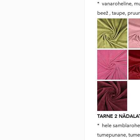
* vanaroheline, mus
beež , taupe, pruu
TARNE 2 NÄDALAT
* hele samblarohel
tumepunane, tumeha