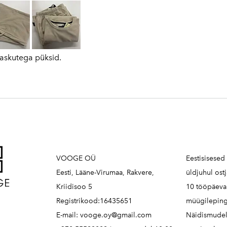
 taskutega püksid.
VOOGE OÜ
Eestisisesed
Eesti, Lääne-Virumaa, Rakvere,
üldjuhul ost
Kriidisoo 5
10 tööpäeva 
Registrikood:16435651
müügileping
E-mail: vooge.oy@gmail.com
Näidismudel