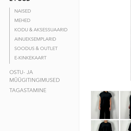
NAISED
MEHED
KODU & AKSESSUAARID
AINUEKSEMPLARID
SOODUS & OUTLET
E-KINKEKAART
OSTU- JA
MÜÜGITINGIMUSED
TAGASTAMINE