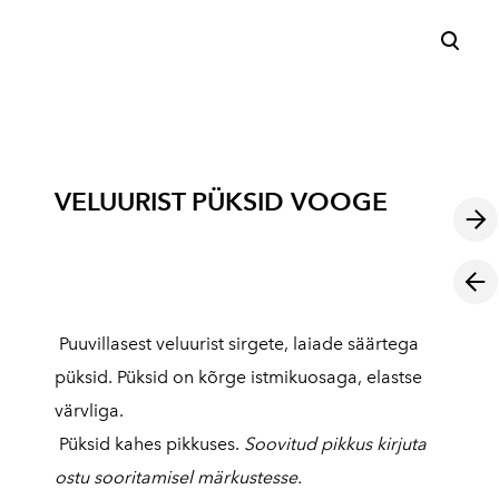
lisati ostukorvi.
Vaata ostukorvi
VELUURIST PÜKSID VOOGE
Puuvillasest veluurist sirgete, laiade säärtega
püksid. Püksid on kõrge istmikuosaga, elastse
värvliga.
Püksid kahes pikkuses.
Soovitud pikkus kirjuta
ostu sooritamisel märkustesse.