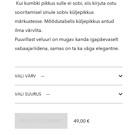
Kui kumbki pikkus sulle ei sobi, siis kirjuta ostu
sooritamisel sinule sobiv küljepikkus
märkustesse. Mõõdutabelis küljepikkus antud
ilma värvlita.
Puuvillast veluuri on mugav kanda igapäevaselt
vabaajariidena, samas on ta ka väga elegantne.
VALI VÄRV
VALI SUURUS
ALUSTA TELLIMUST
49,00 €