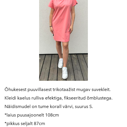
Õhukesest puuvillasest trikotaažist mugav suvekleit.
Kleidi kaelus rulliva efektiga, fikseeritud õmblustega.
Näidismudel on tume korall värvi, suurus S.
*laius puusajoonelt 108cm
*pikkus seljalt 87cm