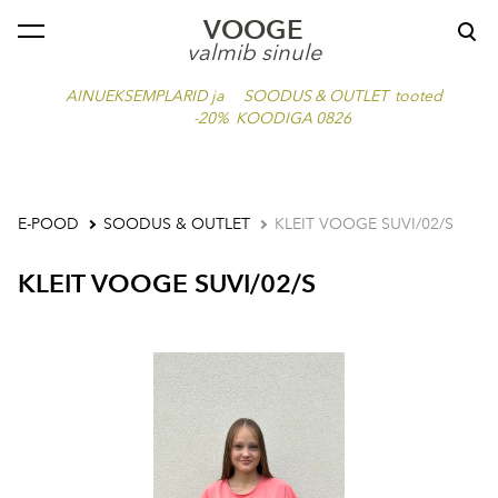
VOOGE
lisati ostukorvi.
Vaata ostukorvi
valmib sinule
AINUEKSEMPLARID ja SOODUS & OUTLET tooted
-20% KOODIGA 0826
E-POOD
SOODUS & OUTLET
KLEIT VOOGE SUVI/02/S
KLEIT VOOGE SUVI/02/S