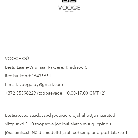
VOOGE OÜ
Eesti, Lääne-Virumaa, Rakvere, Kriidisoo 5
Registrikood:16435651
E-mail: vooge.oy@gmail.com
+372 55598229 (tööpäevadel 10.00-17.00 GMT+2)
Eestisisesed saadetised jõuavad üldjuhul ostja määratud
sihtpunkti 5-10 tööpäeva jooksul alates müügilepingu
jõustumisest. Näidismudelid ja ainueksemplarid postitatakse 1