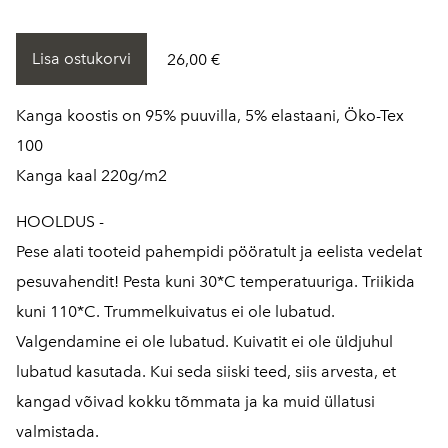
Lisa ostukorvi
26,00 €
Kanga koostis on 95% puuvilla, 5% elastaani, Öko-Tex
100
Kanga kaal 220g/m2
HOOLDUS -
Pese alati tooteid pahempidi pööratult ja eelista vedelat
pesuvahendit! Pesta kuni 30*C temperatuuriga. Triikida
kuni 110*C. Trummelkuivatus ei ole lubatud.
Valgendamine ei ole lubatud. Kuivatit ei ole üldjuhul
lubatud kasutada. Kui seda siiski teed, siis arvesta, et
kangad võivad kokku tõmmata ja ka muid üllatusi
valmistada.