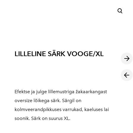
lisati ostukorvi.
Vaata ostukorvi
LILLELINE SÄRK VOOGE/XL
Efektse ja julge lillemustriga žakaarkangast
oversize lõikega särk. Särgil on
kolmveerandpikkuses varrukad, kaeluses lai
soonik. Särk on suurus XL.