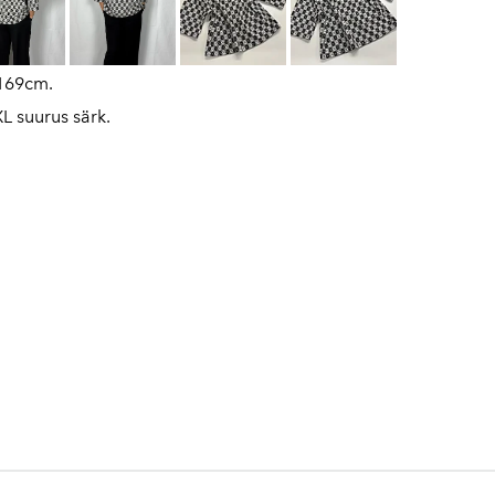
 169cm.
XL suurus särk.