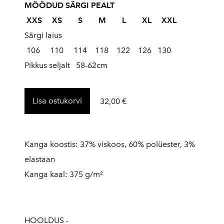
MÕÕDUD SÄRGI PEALT
XXS XS S M L XL
XXL
Särgi laius
106 110 114 118 122 126 130
Pikkus seljalt 58-62cm
Lisa ostukorvi
32,00 €
Kanga koostis: 37% viskoos, 60% polüester, 3%
elastaan
Kanga kaal: 375 g/m²
HOOLDUS -