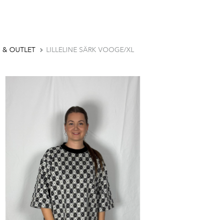
 & OUTLET
LILLELINE SÄRK VOOGE/XL