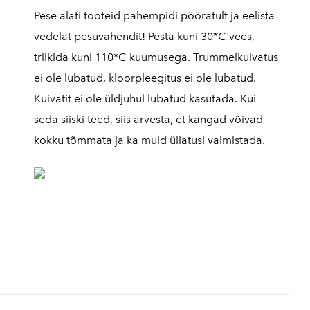
Pese alati tooteid pahempidi pööratult ja eelista
vedelat pesuvahendit! Pesta kuni 30*C vees,
triikida kuni 110*C kuumusega. Trummelkuivatus
ei ole lubatud, kloorpleegitus ei ole lubatud.
Kuivatit ei ole üldjuhul lubatud kasutada. Kui
seda siiski teed, siis arvesta, et kangad võivad
kokku tõmmata ja ka muid üllatusi valmistada.