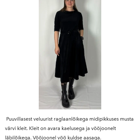
Puuvillasest veluurist raglaanlõikega midipikkuses musta
värvi kleit. Kleit on avara kaelusega ja vööjoonelt
läbilõikega. Vööjoonel vöö kuldse aasaga.