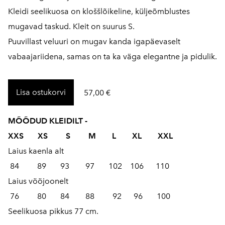
Kleidi seelikuosa on kloššlõikeline, küljeõmblustes
mugavad taskud. Kleit on suurus S.
Puuvillast veluuri on mugav kanda igapäevaselt
vabaajariidena, samas on ta ka väga elegantne ja pidulik.
Lisa ostukorvi
57,00 €
MÕÕDUD KLEIDILT -
XXS XS S M L XL XXL
Laius kaenla alt
84 89 93 97 102 106 110
Laius vööjoonelt
76 80 84 88 92 96 100
Seelikuosa pikkus 77 cm.