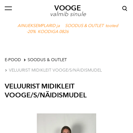
VOOGE
lisati ostukorvi.
Vaata ostukorvi
valmib sinule
AINUEKSEMPLARID ja SOODUS & OUTLET tooted
-20% KOODIGA 0826
E-POOD
SOODUS & OUTLET
VELUURIST MIDIKLEIT VOOGE/S/NÄIDISMUDEL
VELUURIST MIDIKLEIT
VOOGE/S/NÄIDISMUDEL