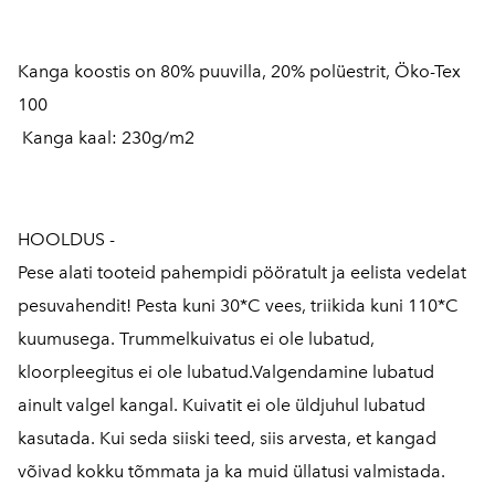
Kanga koostis on 80% puuvilla, 20% polüestrit, Öko-Tex
100
Kanga kaal:
230g/m2
HOOLDUS -
Pese alati tooteid pahempidi pööratult ja eelista vedelat
pesuvahendit! Pesta kuni 30*C vees, triikida kuni 110*C
kuumusega. Trummelkuivatus ei ole lubatud,
kloorpleegitus ei ole lubatud.Valgendamine lubatud
ainult valgel kangal. Kuivatit ei ole üldjuhul lubatud
kasutada. Kui seda siiski teed, siis arvesta, et kangad
võivad kokku tõmmata ja ka muid üllatusi valmistada.