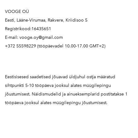
VOOGE OÜ
Eesti, Lääne-Virumaa, Rakvere, Kriidisoo 5
Registrikood:16435651
E-mail: vooge.oy@gmail.com
+372 55598229 (tööpäevadel 10.00-17.00 GMT+2)
Eestisisesed saadetised jõuavad üldjuhul ostja määratud
sihtpunkti 5-10 tööpäeva jooksul alates müügilepingu
jõustumisest. Näidismudelid ja ainueksemplarid postitatakse 1
tööpäeva jooksul alates müügilepingu jõustumisest.