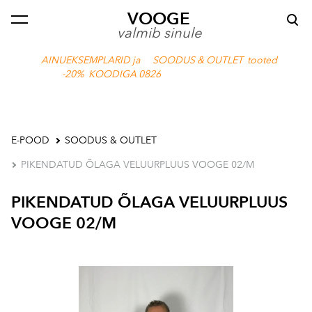
VOOGE
lisati ostukorvi.
Vaata ostukorvi
valmib sinule
AINUEKSEMPLARID ja SOODUS & OUTLET tooted
-20% KOODIGA 0826
E-POOD
SOODUS & OUTLET
PIKENDATUD ÕLAGA VELUURPLUUS VOOGE 02/M
PIKENDATUD ÕLAGA VELUURPLUUS
VOOGE 02/M