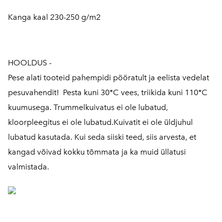
Kanga kaal 230-250 g/m2
HOOLDUS -
Pese alati tooteid pahempidi pööratult ja eelista vedelat
pesuvahendit! Pesta kuni 30*C vees, triikida kuni 110*C
kuumusega. Trummelkuivatus ei ole lubatud,
kloorpleegitus ei ole lubatud.Kuivatit ei ole üldjuhul
lubatud kasutada. Kui seda siiski teed, siis arvesta, et
kangad võivad kokku tõmmata ja ka muid üllatusi
valmistada.