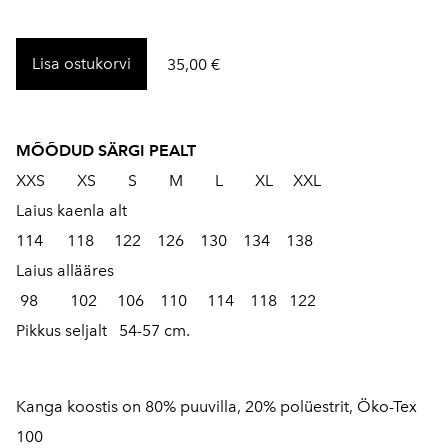
Lisa ostukorvi
35,00 €
MÕÕDUD SÄRGI PEALT
XXS XS S M L XL XXL
Laius kaenla alt
114 118 122 126 130 134 138
Laius allääres
98 102 106 110 114 118 122
Pikkus seljalt 54-57 cm.
Kanga koostis on 80% puuvilla, 20% polüestrit, Öko-Tex
100