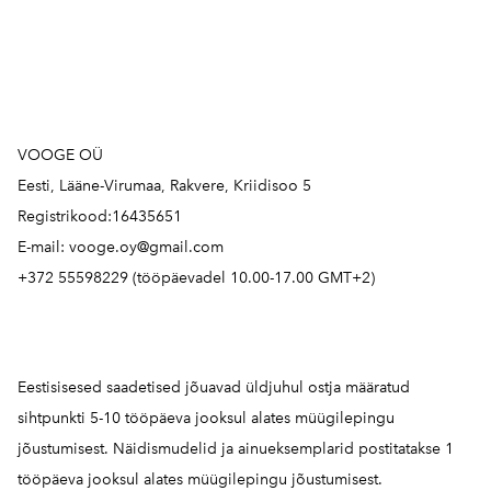
VOOGE OÜ
Eesti, Lääne-Virumaa, Rakvere, Kriidisoo 5
Registrikood:16435651
E-mail: vooge.oy@gmail.com
+372 55598229 (tööpäevadel 10.00-17.00 GMT+2)
Eestisisesed saadetised jõuavad üldjuhul ostja määratud
sihtpunkti 5-10 tööpäeva jooksul alates müügilepingu
jõustumisest. Näidismudelid ja ainueksemplarid postitatakse 1
tööpäeva jooksul alates müügilepingu jõustumisest.