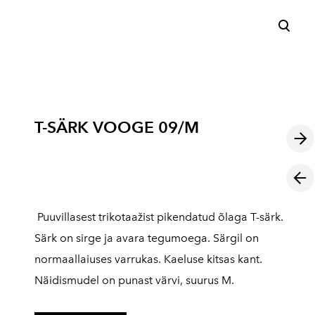
lisati ostukorvi.
Vaata ostukorvi
T-SÄRK VOOGE 09/M
Puuvillasest trikotaažist pikendatud õlaga T-särk.
Särk on sirge ja avara tegumoega. Särgil on
normaallaiuses varrukas. Kaeluse kitsas kant.
Näidismudel on punast värvi, suurus M.