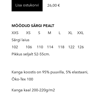
Lisa ostukorvi
26,00 €
MÕÕDUD SÄRGI PEALT
XXS XS S M L XL XXL
Särgi laius
102 106 110 114 118 122 126
Pikkus seljalt 52-55cm.
Kanga koostis on 95% puuvilla, 5% elastaani,
Öko-Tex 100
Kanga kaal 200-220g/m2