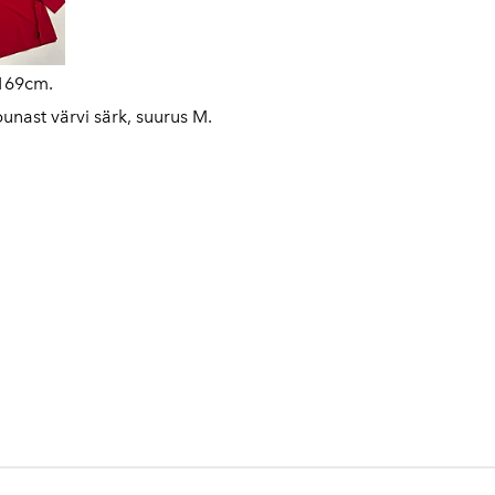
 169cm.
punast värvi särk, suurus M.