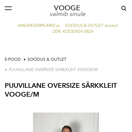
VOOGE
lisati ostukorvi.
Vaata ostukorvi
valmib sinule
AINUEKSEMPLARID ja SOODUS & OUTLET tooted
-20% KOODIGA 0826
E-POOD
SOODUS & OUTLET
PUUVILLANE OVERSIZE SÄRKKLEIT VOOGE/M
PUUVILLANE OVERSIZE SÄRKKLEIT
VOOGE/M