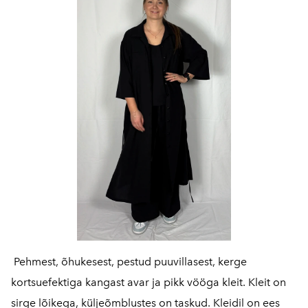
Pehmest, õhukesest, pestud puuvillasest, kerge
kortsuefektiga kangast avar ja pikk vööga kleit. Kleit on
sirge lõikega, küljeõmblustes on taskud. Kleidil on ees