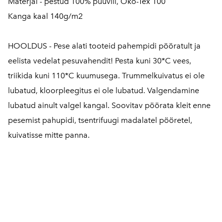
Materjal - pestud 100% puuvill, Öko-Tex 100
Kanga kaal 140g/m2
HOOLDUS - Pese alati tooteid pahempidi pööratult ja
eelista vedelat pesuvahendit! Pesta kuni 30*C vees,
triikida kuni 110*C kuumusega. Trummelkuivatus ei ole
lubatud, kloorpleegitus ei ole lubatud. Valgendamine
lubatud ainult valgel kangal. Soovitav pöörata kleit enne
pesemist pahupidi, tsentrifuugi madalatel pööretel,
kuivatisse mitte panna.