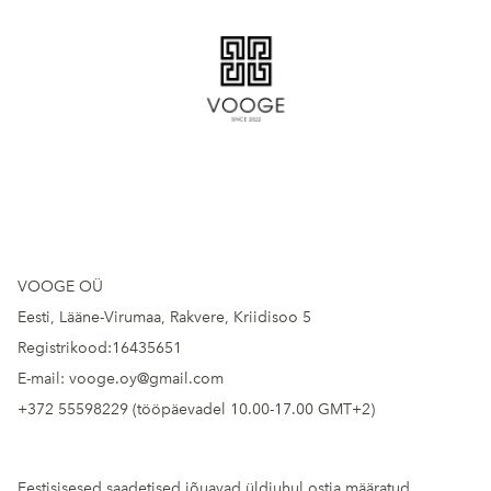
VOOGE OÜ
Eesti, Lääne-Virumaa, Rakvere, Kriidisoo 5
Registrikood:16435651
E-mail: vooge.oy@gmail.com
+372 55598229 (tööpäevadel 10.00-17.00 GMT+2)
Eestisisesed saadetised jõuavad üldjuhul ostja määratud