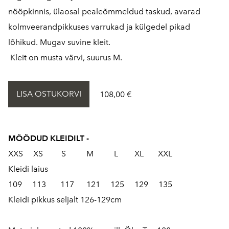
nööpkinnis, ülaosal pealeõmmeldud taskud, avarad
kolmveerandpikkuses varrukad ja külgedel pikad
lõhikud. Mugav suvine kleit.
Kleit on musta värvi, suurus M.
LISA OSTUKORVI
108,00 €
MÕÕDUD KLEIDILT -
XXS XS S M L XL XXL
Kleidi laius
109 113 117 121 125 129 135
Kleidi pikkus seljalt 126-129cm