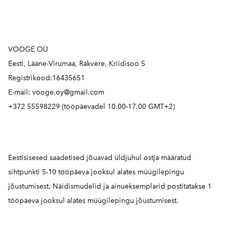
VOOGE OÜ
Eesti, Lääne-Virumaa, Rakvere, Kriidisoo 5
Registrikood:16435651
E-mail: vooge.oy@gmail.com
+372 55598229 (tööpäevadel 10.00-17.00 GMT+2)
Eestisisesed saadetised jõuavad üldjuhul ostja määratud
sihtpunkti 5-10 tööpäeva jooksul alates müügilepingu
jõustumisest. Näidismudelid ja ainueksemplarid postitatakse 1
tööpäeva jooksul alates müügilepingu jõustumisest.