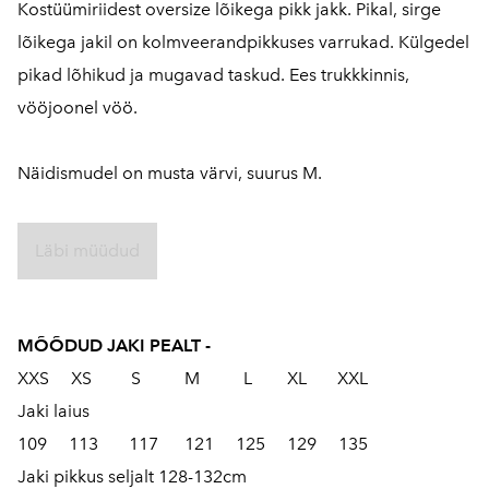
Kostüümiriidest oversize lõikega pikk jakk. Pikal, sirge
lõikega jakil on kolmveerandpikkuses varrukad. Külgedel
pikad lõhikud ja mugavad taskud. Ees trukkkinnis,
vööjoonel vöö.
Näidismudel on musta värvi, suurus M.
Läbi müüdud
MÕÕDUD JAKI PEALT -
XXS XS S M L XL XXL
Jaki laius
109 113 117 121 125 129 135
Jaki pikkus seljalt 128-132cm