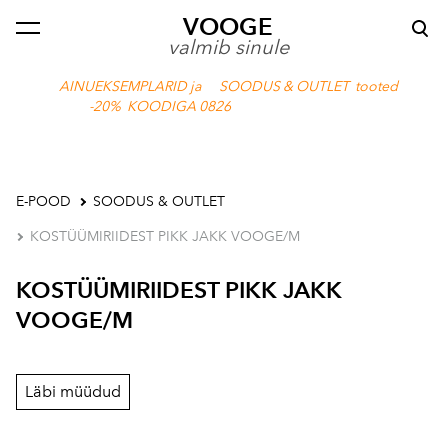
VOOGE
lisati ostukorvi.
Vaata ostukorvi
valmib sinule
AINUEKSEMPLARID ja SOODUS & OUTLET tooted
-20% KOODIGA 0826
E-POOD
SOODUS & OUTLET
KOSTÜÜMIRIIDEST PIKK JAKK VOOGE/M
KOSTÜÜMIRIIDEST PIKK JAKK
VOOGE/M
Läbi müüdud